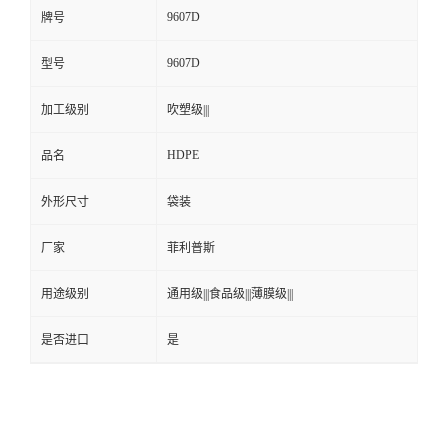
9607D
牌号
9607D
型号
加工级别
吹塑级|||
HDPE
品名
外形尺寸
袋装
厂家
菲利普斯
用途级别
通用级|||食品级|||薄膜级|||
是否进口
是