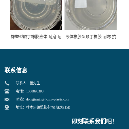
橡塑型顺丁橡胶液体 耐磨 耐
液体橡胶型顺丁橡胶 耐寒 抗
寒 耐老化 鞋材橡胶制品专用
冲 低分子 流动性好 塑料改性
增韧用
联系信息
联系人：董先生
电话：1368896390
邮箱：
dongjiaming@cnmyplastic.com
地址：樟木头镇塑胶市场1期Z栋15B
即刻联系我们吧！