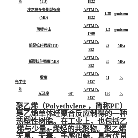
能
(TD)
1922
埃尔曼多夫撕裂强度
ASTM D-
1.38
g/micron
(MD)
1922
ASTM D-
落锤冲击
1.3
g/micron
1709
ASTM D-
断裂拉伸强度(TD)
23
MPa
882
ASTM D-
断裂拉伸强度(MD)
29
MPa
882
ASTM D-
雾度
11
%
2457
光学性
能
ASTM D-
光泽度
60°
120
%
2457
聚乙烯（Polyethylene ，简称PE）
是乙烯单体经聚合反应制得的一种
热塑性树脂
。在工业上，也包括乙
烯与少量a-烯烃的共聚物。聚乙烯
无臭，无毒，手感似蜡，具有优良