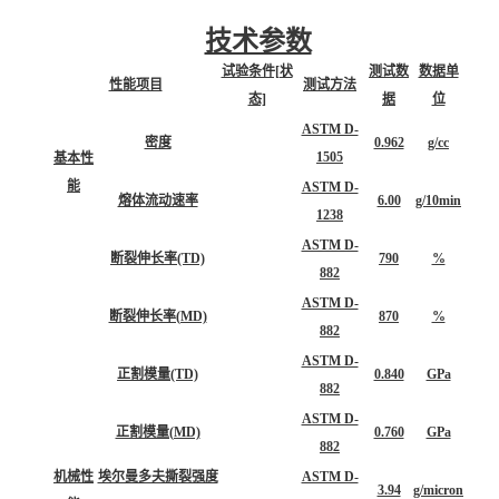
技术参数
试验条件[状
测试数
数据单
性能项目
测试方法
态]
据
位
ASTM D-
密度
0.962
g/cc
1505
基本性
能
ASTM D-
熔体流动速率
6.00
g/10min
1238
ASTM D-
断裂伸长率(TD)
790
%
882
ASTM D-
断裂伸长率(MD)
870
%
882
ASTM D-
正割模量(TD)
0.840
GPa
882
ASTM D-
正割模量(MD)
0.760
GPa
882
机械性
埃尔曼多夫撕裂强度
ASTM D-
3.94
g/micron