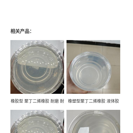
相关产品：
橡胶型 聚丁二烯橡胶 耐磨 耐
橡塑型聚丁二烯橡胶 液体胶
低温 高回弹 用于轮胎 鞋材改
高流动 抗老化 橡胶制品改性
性
专用