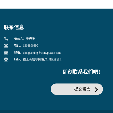
寒 耐老化 鞋材橡胶制品专用
冲 低分子 流动性好 塑料改性
增韧用
联系信息
联系人：董先生
电话：1368896390
邮箱：
dongjiaming@cnmyplastic.com
地址：樟木头镇塑胶市场1期Z栋15B
即刻联系我们吧！
提交留言