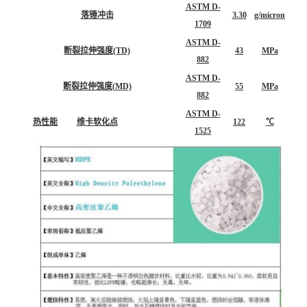
ASTM D-
落锤冲击
3.30
g/micron
1709
ASTM D-
断裂拉伸强度(TD)
43
MPa
882
ASTM D-
断裂拉伸强度(MD)
55
MPa
882
ASTM D-
热性能
维卡软化点
122
℃
1525