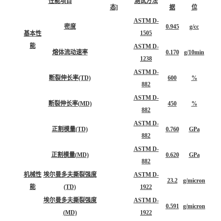
性能项目
测试方法
态]
据
位
ASTM D-
密度
0.945
g/cc
1505
基本性
能
ASTM D-
熔体流动速率
0.170
g/10min
1238
ASTM D-
断裂伸长率(TD)
600
%
882
ASTM D-
断裂伸长率(MD)
450
%
882
ASTM D-
正割模量(TD)
0.760
GPa
882
ASTM D-
正割模量(MD)
0.620
GPa
882
机械性
埃尔曼多夫撕裂强度
ASTM D-
23.2
g/micron
能
(TD)
1922
埃尔曼多夫撕裂强度
ASTM D-
0.591
g/micron
(MD)
1922