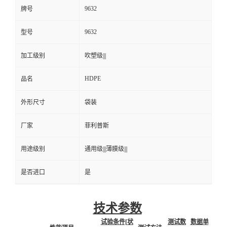
9632
牌号
9632
型号
加工级别
吹塑级|||
HDPE
品名
外形尺寸
袋装
厂家
菲利普斯
用途级别
通用级|||薄膜级|||
是否进口
是
技术参数
试验条件[状
测试数
数据单