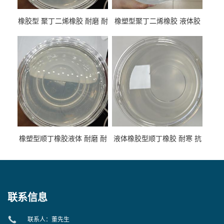
橡胶型 聚丁二烯橡胶 耐磨 耐
橡塑型聚丁二烯橡胶 液体胶
低温 高回弹 用于轮胎 鞋材改
高流动 抗老化 橡胶制品改性
性
专用
橡塑型顺丁橡胶液体 耐磨 耐
液体橡胶型顺丁橡胶 耐寒 抗
寒 耐老化 鞋材橡胶制品专用
冲 低分子 流动性好 塑料改性
增韧用