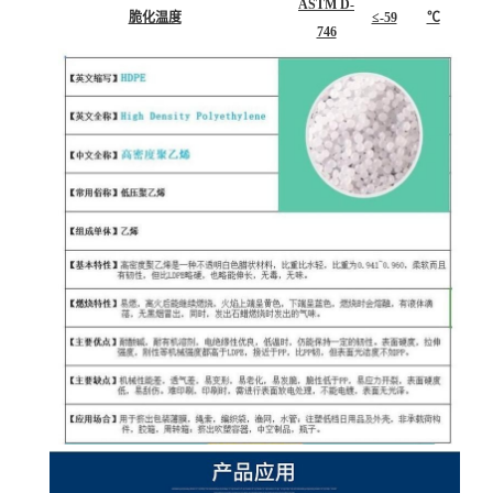
ASTM D-
断裂拉伸强度(MD)
48
MPa
882
ASTM D-
维卡软化点
121
℃
1525
热性能
ASTM D-
脆化温度
≤-59
℃
746