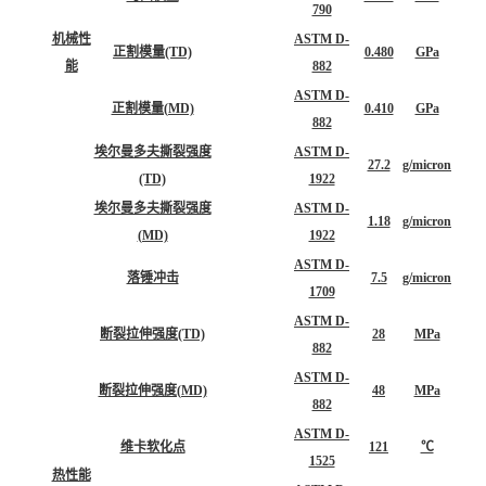
屈服拉伸强度
21
MPa
638
ASTM D-
断裂伸长率
≥800
%
638
ASTM D-
弯曲模量
0.660
GPa
790
机械性
ASTM D-
正割模量(TD)
0.480
GPa
能
882
ASTM D-
正割模量(MD)
0.410
GPa
882
埃尔曼多夫撕裂强度
ASTM D-
27.2
g/micron
(TD)
1922
埃尔曼多夫撕裂强度
ASTM D-
1.18
g/micron
(MD)
1922
ASTM D-
落锤冲击
7.5
g/micron
1709
ASTM D-
断裂拉伸强度(TD)
28
MPa
882