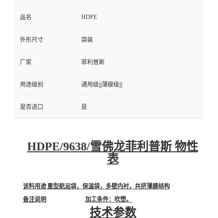
9638
牌号
9638
型号
加工级别
吹塑级|||
HDPE
品名
外形尺寸
袋装
厂家
菲利普斯
用途级别
通用级|||薄膜级|||
是否进口
是
HDPE/9638/雪佛龙菲利普斯 物性
表