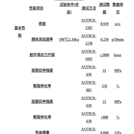
该料用途
重型航运袋，保温袋，多壁内衬，共挤薄膜结构
备注说明
加工条件：吹塑。
技术参数
试验条件[状
测试数
数据单
性能项目
测试方法
态]
据
位
ASTM D-
密度
0.939
g/cc
1505
基本性
能
ASTM D-
熔体流动速率
190℃/2.16kg
0.250
g/10min
1238
ASTM D-
耐环境应力开裂
≥2000
hour
1693
ASTM D-
极限拉伸强度
31
MPa
638
ASTM D-
断裂伸长率
370
%
882
ASTM D-