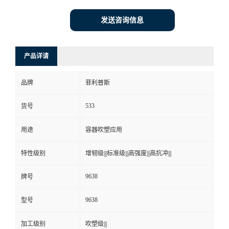
价格：
￥7.98/千克
发布日期：
2024-06-18
更新日期：
2026-08-07
发送咨询信息
产品详请
品牌
菲利普斯
533
货号
用途
容器吹塑应用
特性级别
增韧级|||标准级|||高强度|||高抗冲|||