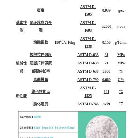
ASTM D-
密度
0.939
g/cc
1505
基本性
耐环境应力开
ASTM D-
≥2000
hour
能
裂
1693
ASTM D-
熔融指数
190℃/2.16kg
0.150
g/10min
1238
极限拉伸强度
ASTM D-638
31
MPa
屈服拉伸强度
ASTM D-638
21
MPa
机械性
能
断裂伸长率
ASTM D-638
≥800
%
弯曲模量
ASTM D-790
0.660
GPa
ASTM D-
维卡软化点
121
℃
1525
热性能
脆化温度
ASTM D-746
≤-59
℃