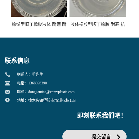
橡塑型顺丁橡胶液体 耐磨 耐
液体橡胶型顺丁橡胶 耐寒 抗
寒 耐老化 鞋材橡胶制品专用
冲 低分子 流动性好 塑料改性
增韧用
联系信息
联系人：董先生
电话：1368896390
邮箱：
dongjiaming@cnmyplastic.com
地址：樟木头镇塑胶市场1期Z栋15B
即刻联系我们吧！
提交留言