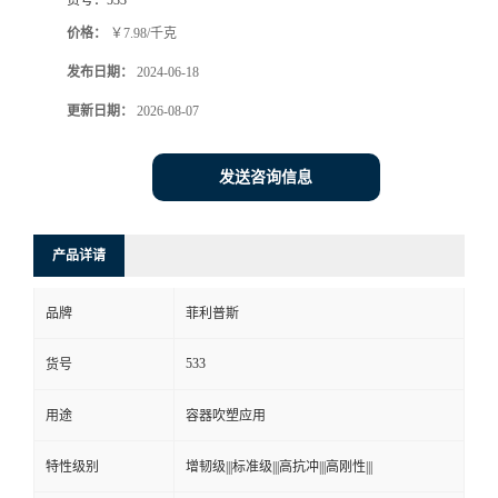
价格：
￥7.98/千克
发布日期：
2024-06-18
更新日期：
2026-08-07
发送咨询信息
产品详请
品牌
菲利普斯
533
货号
用途
容器吹塑应用
特性级别
增韧级|||标准级|||高抗冲|||高刚性|||