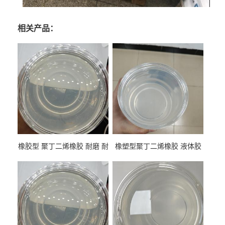
相关产品：
橡胶型 聚丁二烯橡胶 耐磨 耐
橡塑型聚丁二烯橡胶 液体胶
低温 高回弹 用于轮胎 鞋材改
高流动 抗老化 橡胶制品改性
性
专用