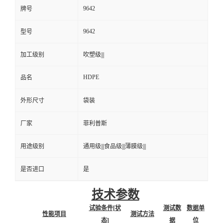
9642
牌号
9642
型号
加工级别
吹塑级|||
HDPE
品名
外形尺寸
袋装
厂家
菲利普斯
用途级别
通用级|||食品级|||薄膜级|||
是否进口
是
技术参数
试验条件[状
测试数
数据单
性能项目
测试方法
态]
据
位