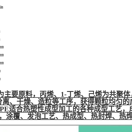
in
a
a
ron
ron
ron
a
a
为主要原料，
丙烯
、
1-丁烯
、
己烯
为共聚体
分离、干燥、造粒等工序，获得颗粒均匀的
DPE适合热塑性成型加工的各种成型工艺
，涂覆、发泡工艺、热成型、热封焊、热