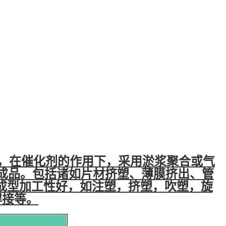
，在催化剂的作用下，采用
淤浆聚合
或
气
成品。包括诸如片材挤塑、薄膜挤出、管
，成型加工性好，如注塑，挤塑，吹塑，旋
焊接等。