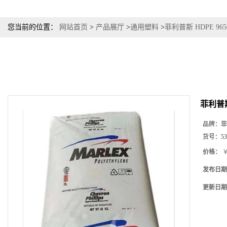
您当前的位置：
网站首页
>
产品展厅
>
通用塑料
>
菲利普斯 HDPE 9
菲利普斯
品牌：
菲
货号：
53
价格：
￥
发布日期
更新日期