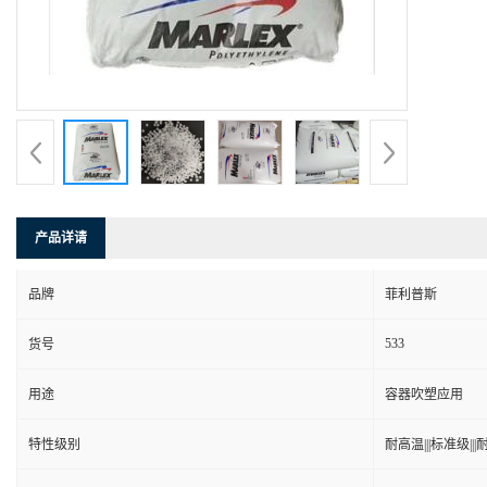
产品详请
品牌
菲利普斯
533
货号
用途
容器吹塑应用
特性级别
耐高温|||标准级|||耐