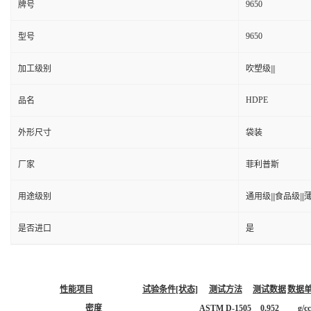
9650
牌号
9650
型号
加工级别
吹塑级|||
HDPE
品名
外形尺寸
袋装
厂家
菲利普斯
用途级别
通用级|||食品级|||薄
是否进口
是
性能项目
试验条件[状态]
测试方法
测试数据
数据
密度
ASTM D-1505
0.952
g/cc