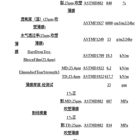
裂,25μm,吹塑
ASTMD882
840
%
薄膜
透氧度（湿）(25μm,吹
ASTMF1927
6000
cm3/m2/24hr
塑薄膜)
水气透过率(25μm,吹塑
ASTMF1249
13
g/m2/24hr
薄膜)
薄
膜
DartDropTest-
ASTMD1709
19.3
kN/m
BlownFilm(25.4μm)
MD:25.4μm
ASTMD1922
6.2
kN/m
ElmendorfTearStrength3
TD:25.4μm
ASTMD1922
617.7
kN/m
薄膜厚度-经测试
25
μm
1%正
割,MD:25μm,
ASTMD882
607
MPa
吹塑薄膜
割线模量
1%正
割,TD:25μm,
ASTMD882
834
MPa
吹塑薄膜