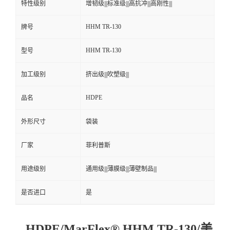
特性级别
增韧级|||标准级|||高抗冲|||高刚性|||
HHM TR-130
牌号
HHM TR-130
型号
加工级别
挤出级|||吹塑级|||
HDPE
品名
外形尺寸
袋装
厂家
菲利普斯
用途级别
通用级|||薄膜级|||薄壁制品|||
是否进口
是
HDPE/MarFlex® HHM TR-130/美