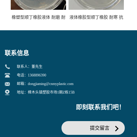
橡塑型顺丁橡胶液体 耐磨 耐
液体橡胶型顺丁橡胶 耐寒 抗
寒 耐老化 鞋材橡胶制品专用
冲 低分子 流动性好 塑料改性
增韧用
联系信息
联系人：董先生
电话：1368896390
邮箱：
dongjiaming@cnmyplastic.com
地址：樟木头镇塑胶市场1期Z栋15B
即刻联系我们吧！
提交留言