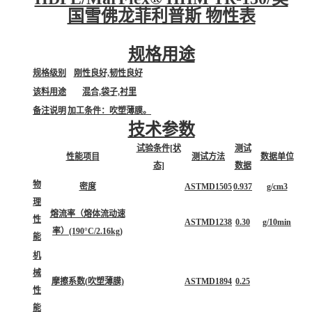
国雪佛龙菲利普斯 物性表
规格用途
规格级别
刚性良好,韧性良好
该料用途
混合,袋子,衬里
备注说明
加工条件：吹塑薄膜。
技术参数
试验条件[状
测试
性能项目
测试方法
数据单位
态]
数据
物
密度
ASTMD1505
0.937
g/cm3
理
熔流率（熔体流动速
性
ASTMD1238
0.30
g/10min
率）(190°C/2.16kg)
能
机
械
摩擦系数(吹塑薄膜)
ASTMD1894
0.25
性
能