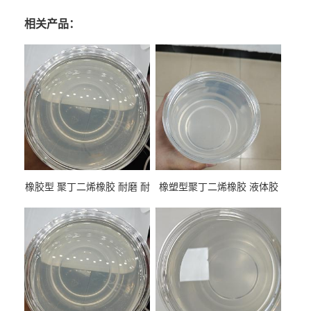
相关产品：
橡胶型 聚丁二烯橡胶 耐磨 耐
橡塑型聚丁二烯橡胶 液体胶
低温 高回弹 用于轮胎 鞋材改
高流动 抗老化 橡胶制品改性
性
专用