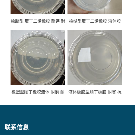
橡胶型 聚丁二烯橡胶 耐磨 耐
橡塑型聚丁二烯橡胶 液体胶
低温 高回弹 用于轮胎 鞋材改
高流动 抗老化 橡胶制品改性
性
专用
橡塑型顺丁橡胶液体 耐磨 耐
液体橡胶型顺丁橡胶 耐寒 抗
寒 耐老化 鞋材橡胶制品专用
冲 低分子 流动性好 塑料改性
增韧用
联系信息