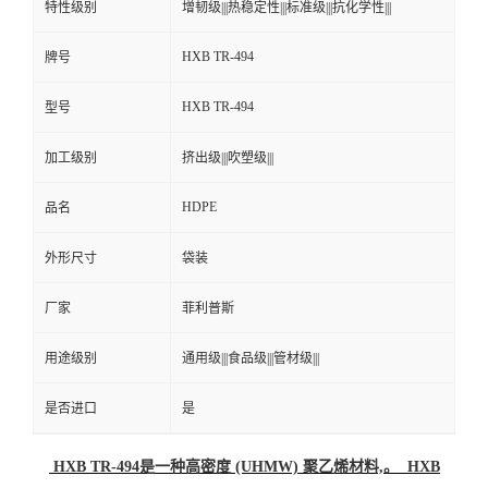
特性级别
增韧级|||热稳定性|||标准级|||抗化学性|||
HXB TR-494
牌号
HXB TR-494
型号
加工级别
挤出级|||吹塑级|||
HDPE
品名
外形尺寸
袋装
厂家
菲利普斯
用途级别
通用级|||食品级|||管材级|||
是否进口
是
HXB TR-494是一种高密度 (UHMW) 聚乙烯材料,。 HXB