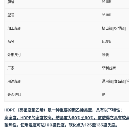
9518H
牌号
9518H
型号
加工级别
挤出级|||吹塑级|||
HDPE
品名
外形尺寸
袋装
厂家
菲利普斯
用途级别
通用级|||食品级|||管
是否进口
是
HDPE
（高密度聚乙烯
）是一种重要的聚乙烯类型，具有以下特性：
高密度
。HDPE的密度较高，结晶度为80%至90%，这使得它具有较
耐热性
。使用温度可达100摄氏度，软化点为125至135摄氏度。