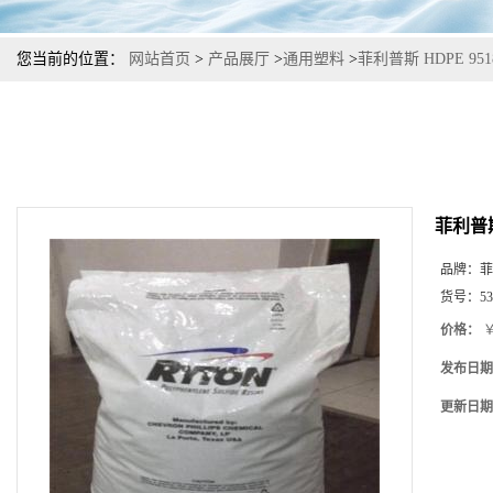
您当前的位置：
网站首页
>
产品展厅
>
通用塑料
>
菲利普斯 HDPE 9
菲利普斯
品牌：
菲
货号：
53
价格：
￥
发布日期
更新日期