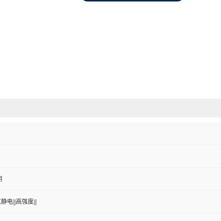
用
静电|||高强度|||