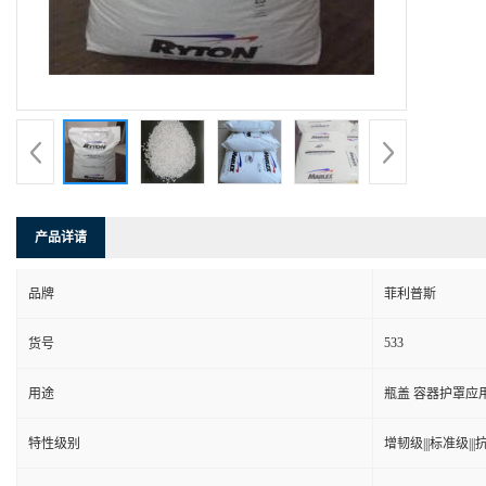
产品详请
品牌
菲利普斯
533
货号
用途
瓶盖 容器护罩应
特性级别
增韧级|||标准级|||抗