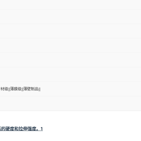
材级|||薄膜级|||薄壁制品|||
高的硬度和拉伸强度。
1