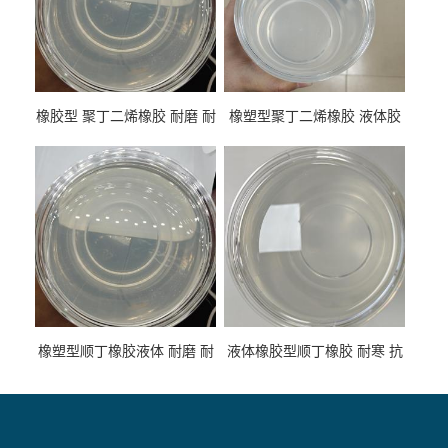
橡胶型 聚丁二烯橡胶 耐磨 耐
橡塑型聚丁二烯橡胶 液体胶
低温 高回弹 用于轮胎 鞋材改
高流动 抗老化 橡胶制品改性
性
专用
橡塑型顺丁橡胶液体 耐磨 耐
液体橡胶型顺丁橡胶 耐寒 抗
寒 耐老化 鞋材橡胶制品专用
冲 低分子 流动性好 塑料改性
增韧用