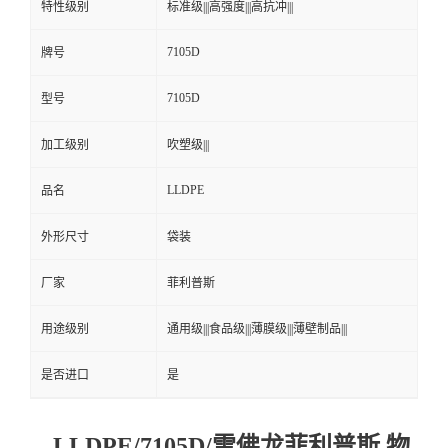
特性级别
标准级|||高强度|||高抗冲|||
7105D
牌号
7105D
型号
加工级别
吹塑级|||
LLDPE
品名
外形尺寸
袋装
厂家
菲利普斯
用途级别
通用级|||食品级|||薄膜级|||薄壁制品|||
是否进口
是
LLDPE/7105D/雪佛龙菲利普斯 物