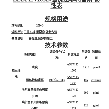
性表
规格用途
规格级别
25KG
该料用途
工业衬板,重型袋,体制包装
备注说明
高强度,良好的加工
技术参数
试验条件[状
测试数
数据单
性能项目
测试方法
态]
据
位
ASTM D-
密度
0.918
g/cm3
1505
基本性
能
ASTM D-
熔体流动速率
190℃/2.16kg
0.5
g/10min
1238
埃尔曼多夫撕裂强度
ASTM D-
600
g/mil
(TD)
1922
埃尔曼多夫撕裂强度
ASTM D-
420
g/mil
(MD)
1922