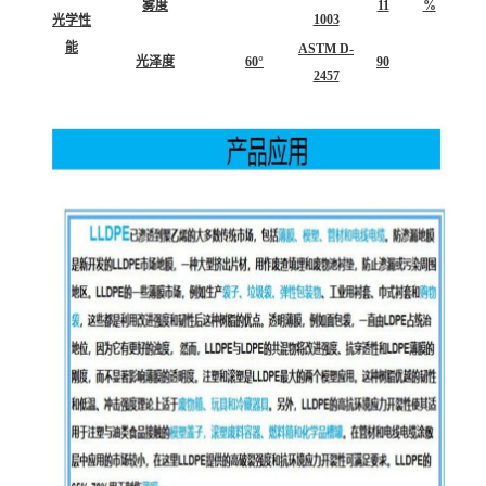
雾度
11
%
1003
光学性
能
ASTM D-
光泽度
60°
90
2457