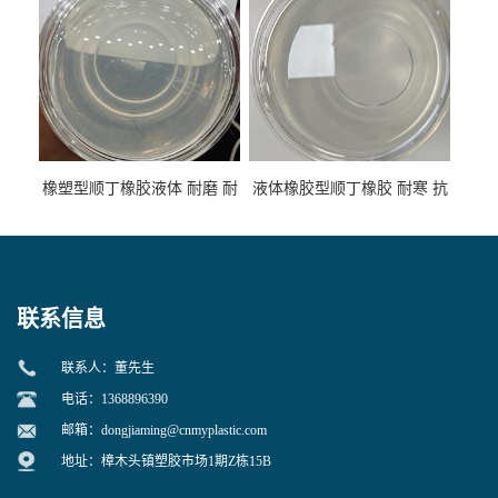
橡塑型顺丁橡胶液体 耐磨 耐
液体橡胶型顺丁橡胶 耐寒 抗
寒 耐老化 鞋材橡胶制品专用
冲 低分子 流动性好 塑料改性
增韧用
联系信息
联系人：董先生
电话：1368896390
邮箱：
dongjiaming@cnmyplastic.com
地址：樟木头镇塑胶市场1期Z栋15B