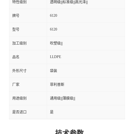
特性级别
透明级|||标准级|||高光泽|||
6120
牌号
6120
型号
加工级别
吹塑级|||
LLDPE
品名
外形尺寸
袋装
厂家
菲利普斯
用途级别
通用级|||薄膜级|||
是否进口
是
技术参数