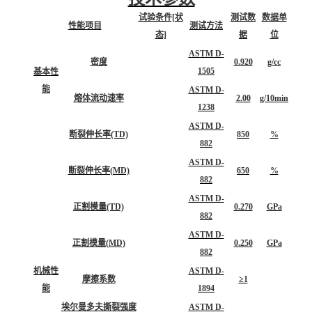
试验条件[状
测试数
数据单
性能项目
测试方法
态]
据
位
ASTM D-
密度
0.920
g/cc
1505
基本性
能
ASTM D-
熔体流动速率
2.00
g/10min
1238
ASTM D-
断裂伸长率(TD)
850
%
882
ASTM D-
断裂伸长率(MD)
650
%
882
ASTM D-
正割模量(TD)
0.270
GPa
882
ASTM D-
正割模量(MD)
0.250
GPa
882
机械性
ASTM D-
摩擦系数
≥1
能
1894
埃尔曼多夫撕裂强度
ASTM D-