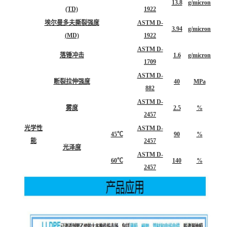
13.8
g/micron
(TD)
1922
埃尔曼多夫撕裂强度
ASTM D-
3.94
g/micron
(MD)
1922
ASTM D-
落锤冲击
1.6
g/micron
1709
ASTM D-
断裂拉伸强度
40
MPa
882
ASTM D-
雾度
2.5
%
2457
光学性
ASTM D-
45℃
90
%
能
2457
光泽度
ASTM D-
60℃
140
%
2457