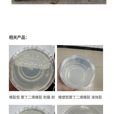
相关产品：
橡胶型 聚丁二烯橡胶 耐磨 耐
橡塑型聚丁二烯橡胶 液体胶
低温 高回弹 用于轮胎 鞋材改
高流动 抗老化 橡胶制品改性
性
专用