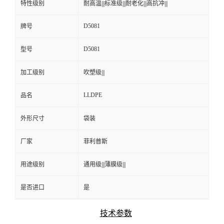
特性级别
耐高温|||标准级|||耐老化|||高抗冲|||
D5081
牌号
D5081
型号
加工级别
吹塑级|||
LLDPE
品名
外形尺寸
袋装
厂家
菲利普斯
用途级别
通用级|||薄膜级|||
是否进口
是
技术参数