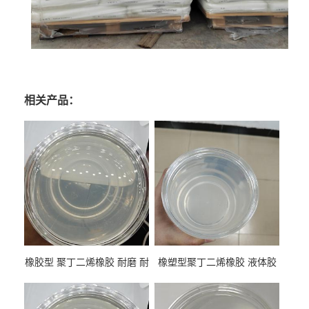
相关产品：
橡胶型 聚丁二烯橡胶 耐磨 耐
橡塑型聚丁二烯橡胶 液体胶
低温 高回弹 用于轮胎 鞋材改
高流动 抗老化 橡胶制品改性
性
专用