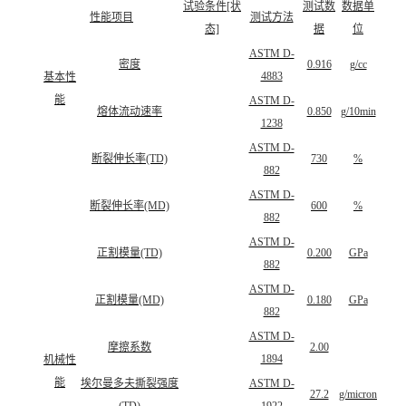
试验条件[状
测试数
数据单
性能项目
测试方法
态]
据
位
ASTM D-
密度
0.916
g/cc
4883
基本性
能
ASTM D-
熔体流动速率
0.850
g/10min
1238
ASTM D-
断裂伸长率(TD)
730
%
882
ASTM D-
断裂伸长率(MD)
600
%
882
ASTM D-
正割模量(TD)
0.200
GPa
882
ASTM D-
正割模量(MD)
0.180
GPa
882
ASTM D-
摩擦系数
2.00
1894
机械性
能
埃尔曼多夫撕裂强度
ASTM D-
27.2
g/micron
(TD)
1922