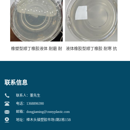
橡塑型顺丁橡胶液体 耐磨 耐
液体橡胶型顺丁橡胶 耐寒 抗
寒 耐老化 鞋材橡胶制品专用
冲 低分子 流动性好 塑料改性
增韧用
联系信息
联系人：董先生
电话：1368896390
邮箱：
dongjiaming@cnmyplastic.com
地址：樟木头镇塑胶市场1期Z栋15B