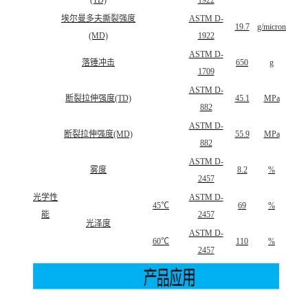
埃尔曼多夫撕裂强度
ASTM D-
19.7
g/micron
(MD)
1922
ASTM D-
落锤冲击
650
g
1709
ASTM D-
断裂拉伸强度(TD)
45.1
MPa
882
ASTM D-
断裂拉伸强度(MD)
55.9
MPa
882
ASTM D-
雾度
8.2
%
2457
光学性
ASTM D-
45℃
69
%
能
2457
光泽度
ASTM D-
60℃
110
%
2457