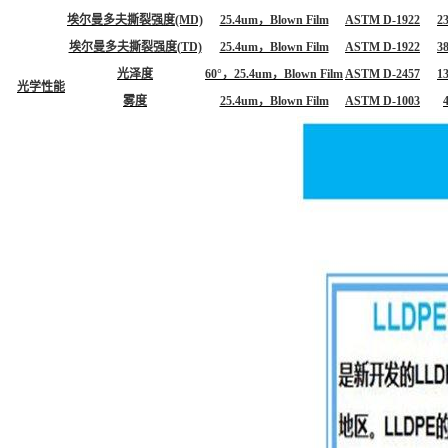
埃尔曼多夫撕裂强度(MD)
25.4um，Blown Film
ASTM D-1922
2
埃尔曼多夫撕裂强度(TD)
25.4um，Blown Film
ASTM D-1922
3
光泽度
60°，25.4um，Blown Film
ASTM D-2457
1
光学性能
雾度
25.4um，Blown Film
ASTM D-1003