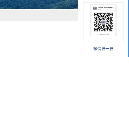
微信扫一扫