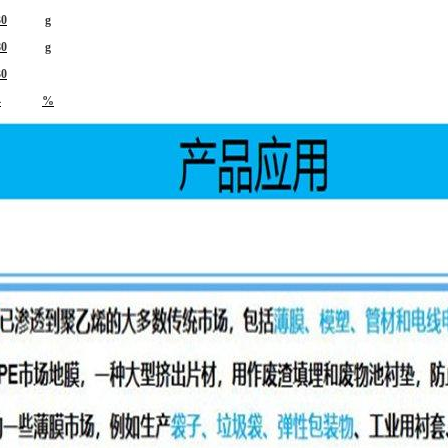
30
g
80
g
30
4
%