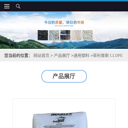
您当前的位置：
网站首页
>
产品展厅
>
通用塑料
>
菲利普斯 LLDPE
7109FJ 含开口剂 易剥离 内衬 袋子应用
产品展厅