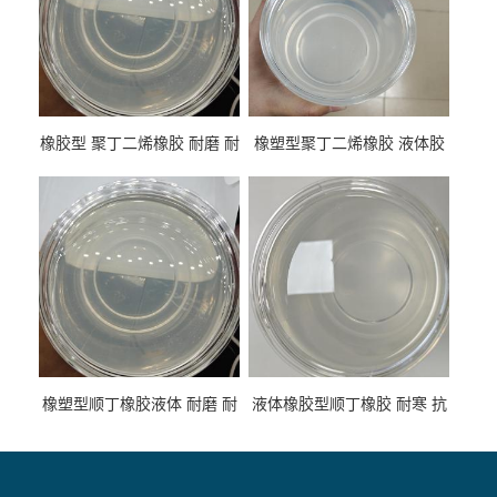
橡胶型 聚丁二烯橡胶 耐磨 耐
橡塑型聚丁二烯橡胶 液体胶
低温 高回弹 用于轮胎 鞋材改
高流动 抗老化 橡胶制品改性
性
专用
橡塑型顺丁橡胶液体 耐磨 耐
液体橡胶型顺丁橡胶 耐寒 抗
寒 耐老化 鞋材橡胶制品专用
冲 低分子 流动性好 塑料改性
增韧用