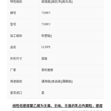
特性级别
高强度|||高抗冲|||高光泽|||
7109FJ
牌号
7109FJ
型号
加工级别
吹塑级|||
LLDPE
品名
外形尺寸
袋装
厂家
菲利普斯
用途级别
通用级|||食品级|||薄膜级|||
是否进口
是
线性低密度聚乙烯为无毒、无味、无臭的乳白色颗粒，密度