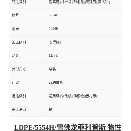
特性级别
耐高温|||标准级|||耐老化|||高强度|||高抗冲|||
5554H
牌号
5554H
型号
加工级别
吹塑级|||
LDPE
品名
外形尺寸
袋装
厂家
菲利普斯
用途级别
通用级|||食品级|||薄膜级|||板材级|||
是否进口
是
LDPE/5554H/雪佛龙菲利普斯 物性