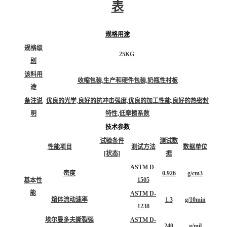
表
规格用途
规格级
25KG
别
该料用
收缩包装,生产和硬件包装,奶瓶性衬板
途
备注说
优良的光学,良好的抗冲击强度,优良的加工性能,良好的热密封
明
特性,低摩擦系数
技术参数
试验条件
测试数
性能项目
测试方法
数据单位
[状态]
据
ASTM D-
密度
0.926
g/cm3
1505
基本性
能
ASTM D-
熔体流动速率
1.3
g/10min
1238
埃尔曼多夫撕裂强
ASTM D-
240
g/mil