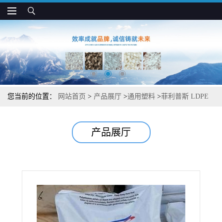
您当前的位置：
网站首页
>
产品展厅
>
通用塑料
>
菲利普斯 LDPE
5554H 高冲击强度 热密封性好 包装 衬板应用
产品展厅