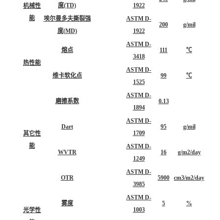
度(TD)
1922
机械性
能
埃尔曼多夫撕裂强
ASTM D-
200
g/mil
度(MD)
1922
ASTM D-
熔点
111
℃
3418
热性能
ASTM D-
维卡软化点
99
℃
1525
ASTM D-
磨擦系数
0.13
1894
ASTM D-
Dart
95
g/mil
1709
其它性
能
ASTM D-
WVTR
16
g/m2/day
1249
ASTM D-
OTR
5900
cm3/m2/day
3985
ASTM D-
雾度
5
%
1003
光学性