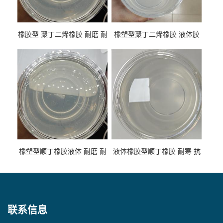
橡胶型 聚丁二烯橡胶 耐磨 耐
橡塑型聚丁二烯橡胶 液体胶
低温 高回弹 用于轮胎 鞋材改
高流动 抗老化 橡胶制品改性
性
专用
橡塑型顺丁橡胶液体 耐磨 耐
液体橡胶型顺丁橡胶 耐寒 抗
寒 耐老化 鞋材橡胶制品专用
冲 低分子 流动性好 塑料改性
增韧用
联系信息