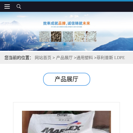
您当前的位置：
网站首页
>
产品展厅
>
通用塑料
>
菲利普斯 LDPE
4571 耐磨 易剥离 高撕裂强度 流延膜应用
产品展厅