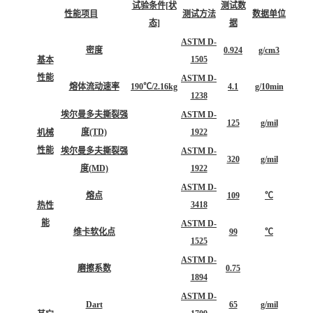
试验条件[状
测试数
性能项目
测试方法
数据单位
态]
据
ASTM D-
密度
0.924
g/cm3
1505
基本
性能
ASTM D-
熔体流动速率
190℃/2.16kg
4.1
g/10min
1238
埃尔曼多夫撕裂强
ASTM D-
125
g/mil
度(TD)
1922
机械
性能
埃尔曼多夫撕裂强
ASTM D-
320
g/mil
度(MD)
1922
ASTM D-
熔点
109
℃
3418
热性
能
ASTM D-
维卡软化点
99
℃
1525
ASTM D-
磨擦系数
0.75
1894
ASTM D-
Dart
65
g/mil