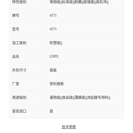
特性级别
增韧级|||标准级|||耐磨|||高强度|||高抗冲|||
4571
牌号
4571
型号
加工级别
吹塑级|||
LDPE
品名
外形尺寸
袋装
厂家
菲利普斯
用途级别
通用级|||食品级|||薄膜级|||流延膜专用料|||
是否进口
是
技术参数