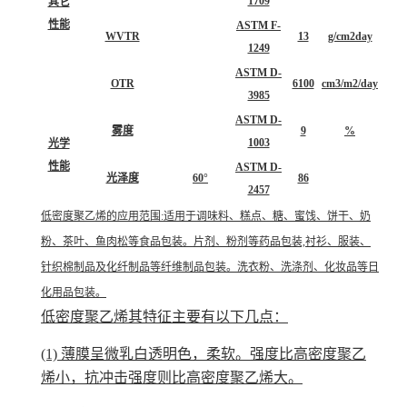
1709
其它
性能
ASTM F-
WVTR
13
g/cm2day
1249
ASTM D-
OTR
6100
cm3/m2/day
3985
ASTM D-
雾度
9
%
1003
光学
性能
ASTM D-
光泽度
60°
86
2457
低密度聚乙烯的应用范围:适用于调味料、糕点、糖、蜜饯、饼干、奶
粉、茶叶、鱼肉松等食品包装。片剂、粉剂等药品包装,衬衫、服装、
针织棉制品及化纤制品等纤维制品包装。洗衣粉、洗涤剂、化妆品等日
化用品包装。
低密度聚乙烯其特征主要有以下几点：
(1) 薄膜呈微乳白透明色，柔软。强度比高密度聚乙
烯小，抗冲击强度则比高密度聚乙烯大。