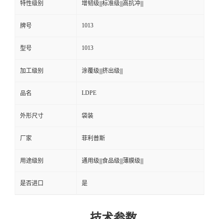
特性级别
增韧级|||标准级|||高抗冲|||
1013
牌号
1013
型号
加工级别
涂覆级|||挤出级|||
LDPE
品名
外形尺寸
袋装
厂家
菲利普斯
用途级别
通用级|||食品级|||薄膜级|||
是否进口
是
技术参数