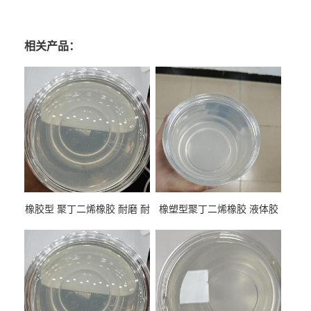
相关产品：
橡胶型 聚丁二烯橡胶 耐磨 耐
橡塑型聚丁二烯橡胶 液体胶
低温 高回弹 用于轮胎 鞋材改
高流动 抗老化 橡胶制品改性
性
专用