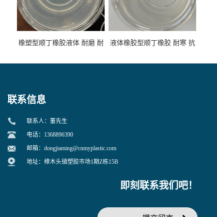
橡塑型顺丁橡胶液体 耐磨 耐
液体橡胶型顺丁橡胶 耐寒 抗
寒 耐老化 鞋材橡胶制品专用
冲 低分子 流动性好 塑料改性
增韧用
联系信息
联系人：董先生
电话：1368896390
邮箱：
dongjiaming@cnmyplastic.com
地址：樟木头镇塑胶市场1期Z栋15B
即刻联系我们吧！