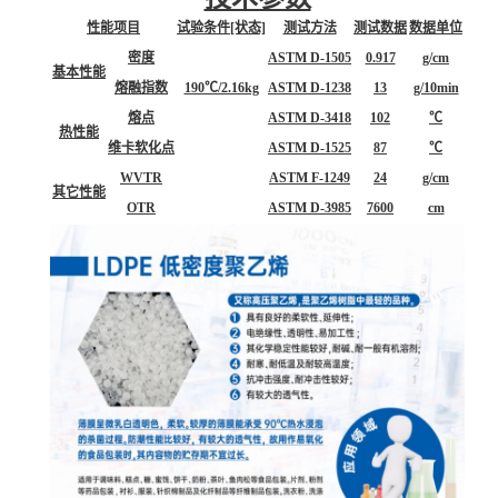
性能项目
试验条件[状态]
测试方法
测试数据
数据单位
密度
ASTM D-1505
0.917
g/cm
基本性能
熔融指数
190℃/2.16kg
ASTM D-1238
13
g/10min
熔点
ASTM D-3418
102
℃
热性能
维卡软化点
ASTM D-1525
87
℃
WVTR
ASTM F-1249
24
g/cm
其它性能
OTR
ASTM D-3985
7600
cm