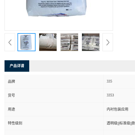
产品详请
335
品牌
3353
货号
用途
内衬包装应用
特性级别
透明级|||标准级|||耐