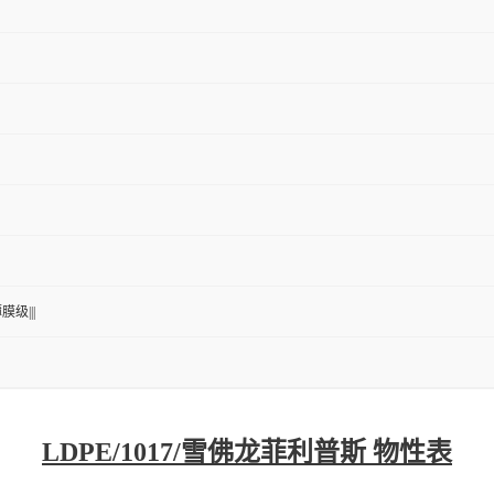
膜级|||
LDPE/1017/雪佛龙菲利普斯 物性表