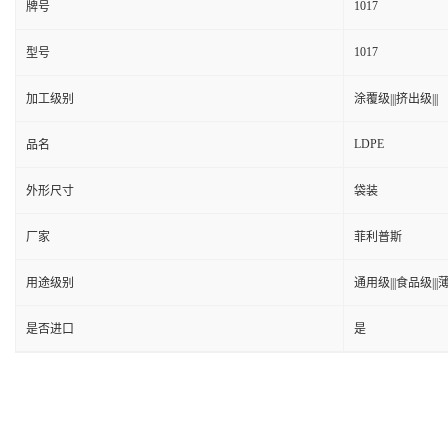
1017
牌号
1017
型号
加工级别
涂覆级|||挤出级|||
LDPE
品名
外形尺寸
袋装
厂家
菲利普斯
用途级别
通用级|||食品级|||薄
是否进口
是