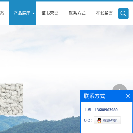
态
产品展厅
证书荣誉
联系方式
在线留言
联系方式
手机：
13688963980
Q Q：