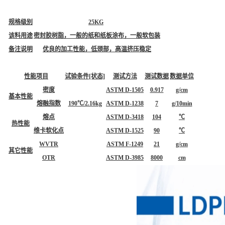
规格级别
25KG
该料用途
密封胶树脂，一般的纸和纸板涂布，一般软包装
备注说明
优良的加工性能，低颈部，高温挤压稳定
性能项目
试验条件[状态]
测试方法
测试数据
数据单位
密度
ASTM D-1505
0.917
g/cm
基本性能
熔融指数
190℃/2.16kg
ASTM D-1238
7
g/10min
熔点
ASTM D-3418
104
℃
热性能
维卡软化点
ASTM D-1525
90
℃
WVTR
ASTM F-1249
21
g/cm
其它性能
OTR
ASTM D-3985
8000
cm