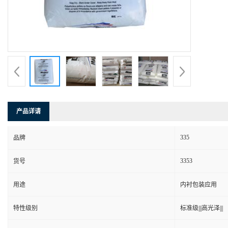
产品详请
335
品牌
3353
货号
用途
内衬包装应用
特性级别
标准级|||高光泽|||