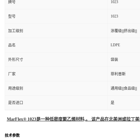
1023
牌号
1023
型号
加工级别
涂覆级|||挤出级|||
LDPE
品名
外形尺寸
袋装
厂家
菲利普斯
用途级别
通用级|||食品级|||
是否进口
是
MarFlex® 1023是一种低密度聚乙烯材料,。 该产品在北美洲或拉丁美
技术参数