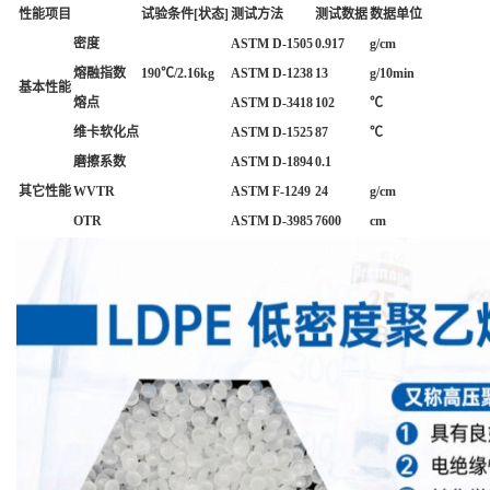
性能项目
试验条件[状态]
测试方法
测试数据
数据单位
密度
ASTM D-1505
0.917
g/cm
熔融指数
190℃/2.16kg
ASTM D-1238
13
g/10min
基本性能
熔点
ASTM D-3418
102
℃
维卡软化点
ASTM D-1525
87
℃
磨擦系数
ASTM D-1894
0.1
其它性能
WVTR
ASTM F-1249
24
g/cm
OTR
ASTM D-3985
7600
cm