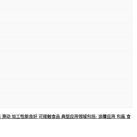
着力强 滑动 加工性能良好 可接触食品 典型应用领域包括: 涂覆应用 包装 食