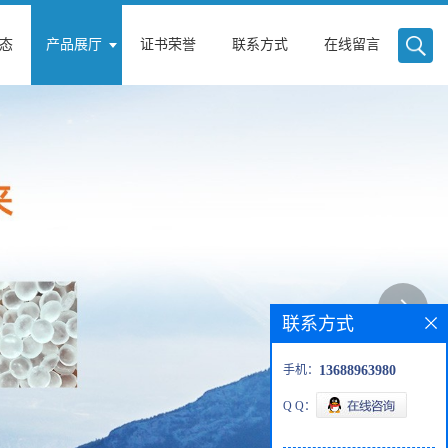
态
产品展厅
证书荣誉
联系方式
在线留言
联系方式
手机：
13688963980
Q Q：