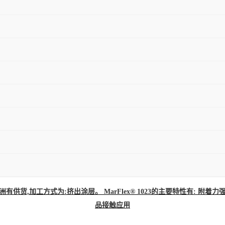
洲有供货,加工方式为:挤出涂层。 MarFlex® 1023的主要特性有: 附
品接触应用