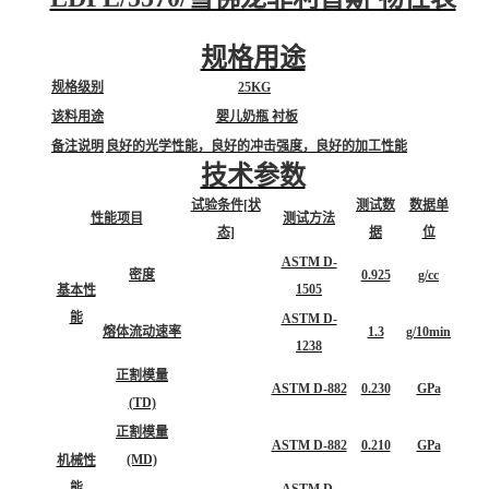
规格用途
规格级别
25KG
该料用途
婴儿奶瓶 衬板
备注说明
良好的光学性能，良好的冲击强度，良好的加工性能
技术参数
试验条件[状
测试数
数据单
性能项目
测试方法
态]
据
位
ASTM D-
密度
0.925
g/cc
1505
基本性
能
ASTM D-
熔体流动速率
1.3
g/10min
1238
正割模量
ASTM D-882
0.230
GPa
(TD)
正割模量
ASTM D-882
0.210
GPa
(MD)
机械性
能
ASTM D-