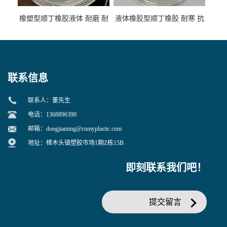
橡塑型顺丁橡胶液体 耐磨 耐
液体橡胶型顺丁橡胶 耐寒 抗
寒 耐老化 鞋材橡胶制品专用
冲 低分子 流动性好 塑料改性
增韧用
联系信息
联系人：董先生
电话：1368896390
邮箱：
dongjiaming@cnmyplastic.com
地址：樟木头镇塑胶市场1期Z栋15B
即刻联系我们吧！
提交留言