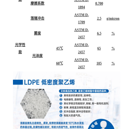
摩擦系数
0.700
1894
ASTM D-
落锤冲击
2.5
g/micron
1709
ASTM D-
雾度
6.5
%
2457
光学性
ASTM D-
45℃
65
%
能
2457
光泽度
ASTM D-
60℃
105
%
2457