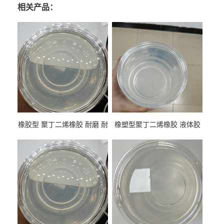
相关产品：
橡胶型 聚丁二烯橡胶 耐磨 耐
橡塑型聚丁二烯橡胶 液体胶
低温 高回弹 用于轮胎 鞋材改
高流动 抗老化 橡胶制品改性
性
专用