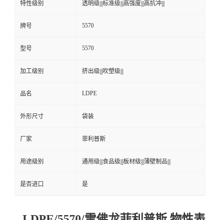
特性级别
透明级|||标准级|||高强度|||高抗冲|||
5570
牌号
5570
型号
加工级别
挤出级|||吹塑级|||
LDPE
品名
外形尺寸
袋装
厂家
菲利普斯
用途级别
通用级|||食品级|||板材级|||薄壁制品|||
是否进口
是
LDPE/5570/雪佛龙菲利普斯 物性表