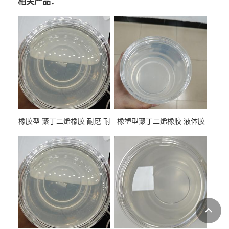
相关产品：
橡胶型 聚丁二烯橡胶 耐磨 耐
橡塑型聚丁二烯橡胶 液体胶
低温 高回弹 用于轮胎 鞋材改
高流动 抗老化 橡胶制品改性
性
专用