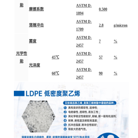
能
ASTM D-
摩擦系数
0.500
1894
ASTM D-
落锤冲击
2.8
g/micron
1709
ASTM D-
雾度
7
%
2457
光学性
ASTM D-
45℃
57
%
能
2457
光泽度
ASTM D-
60℃
90
%
2457