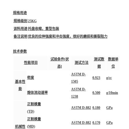
规格用途
规格级别
25KG
该料用途
托盘收缩，重型包装
备注说明
优良的拉伸强度和冲击强度，很好的磨损和撕裂阻力
技术参数
试验条件[状
测试数
数据单
性能项目
测试方法
态]
据
位
ASTM D-
密度
0.923
g/cc
1505
基本性
能
ASTM D-
熔体流动速率
0.500
g/10min
1238
正割模量
ASTM D-882
0.180
GPa
(TD)
正割模量
ASTM D-882
0.170
GPa
(MD)
机械性