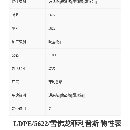
特性级别
增韧级|||标准级|||高强度|||高抗冲|||
5622
牌号
5622
型号
加工级别
吹塑级|||
LDPE
品名
外形尺寸
袋装
厂家
菲利普斯
用途级别
通用级|||食品级|||薄膜级|||
是否进口
是
LDPE/5622/雪佛龙菲利普斯 物性表