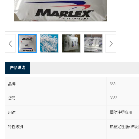
产品详请
335
品牌
3353
货号
用途
薄壁注塑应用
特性级别
热稳定性|||标准级|||