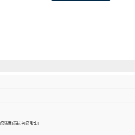
高强度|||高抗冲|||高刚性|||