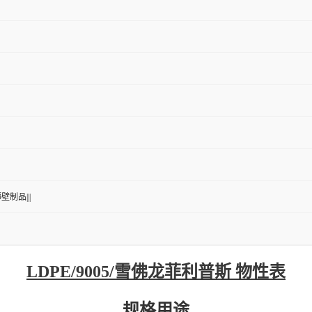
薄壁制品|||
LDPE/9005/雪佛龙菲利普斯 物性表
规格用途