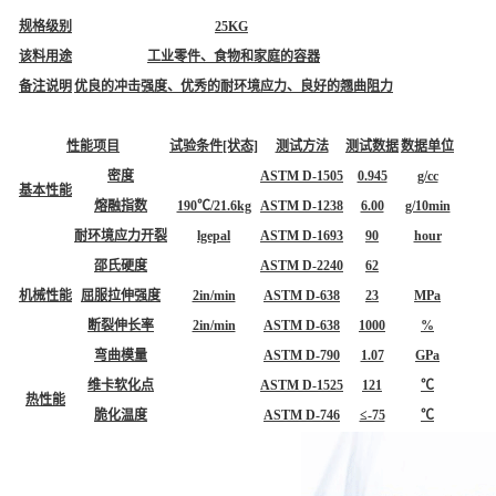
规格级别
25KG
该料用途
工业零件、食物和家庭的容器
备注说明
优良的冲击强度、优秀的耐环境应力、良好的翘曲阻力
性能项目
试验条件[状态]
测试方法
测试数据
数据单位
密度
ASTM D-1505
0.945
g/cc
基本性能
熔融指数
190℃/21.6kg
ASTM D-1238
6.00
g/10min
耐环境应力开裂
lgepal
ASTM D-1693
90
hour
邵氏硬度
ASTM D-2240
62
机械性能
屈服拉伸强度
2in/min
ASTM D-638
23
MPa
断裂伸长率
2in/min
ASTM D-638
1000
%
弯曲模量
ASTM D-790
1.07
GPa
维卡软化点
ASTM D-1525
121
℃
热性能
脆化温度
ASTM D-746
≤-75
℃