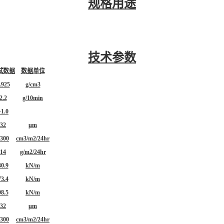
规格用途
技术参数
试数据
数据单位
.925
g/cm3
2.2
g/10min
>1.0
32
μm
300
cm3/m2/24hr
14
g/m2/24hr
30.9
kN/m
73.4
kN/m
98.5
kN/m
32
μm
300
cm3/m2/24hr