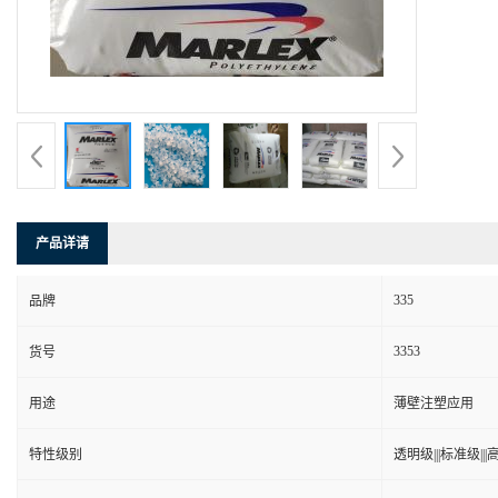
产品详请
335
品牌
3353
货号
用途
薄壁注塑应用
特性级别
透明级|||标准级|||高