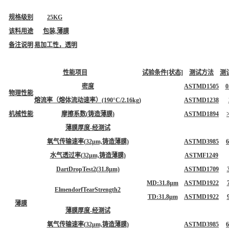
规格级别
25KG
该料用途
包装,薄膜
备注说明
易加工性，透明
性能项目
试验条件[状态]
测试方法
测
密度
ASTMD1505
0
物理性能
熔流率（熔体流动速率）(190°C/2.16kg)
ASTMD1238
机械性能
摩擦系数(铸造薄膜)
ASTMD1894
薄膜厚度-经测试
氧气传输速率(32μm,铸造薄膜)
ASTMD3985
6
水气透过率(32μm,铸造薄膜)
ASTMF1249
DartDropTest2(31.8μm)
ASTMD1709
MD:31.8μm
ASTMD1922
ElmendorfTearStrength2
TD:31.8μm
ASTMD1922
薄膜
薄膜厚度-经测试
氧气传输速率(32μm,铸造薄膜)
ASTMD3985
6