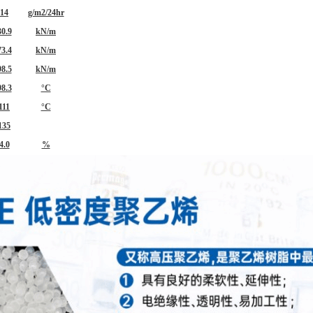
14
g/m2/24hr
30.9
kN/m
73.4
kN/m
98.5
kN/m
98.3
°C
111
°C
135
4.0
%