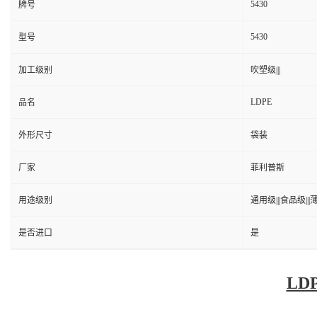
5430
牌号
5430
型号
加工级别
吹塑级|||
LDPE
品名
外形尺寸
袋装
厂家
菲利普斯
用途级别
通用级|||食品级|||薄
是否进口
是
LD