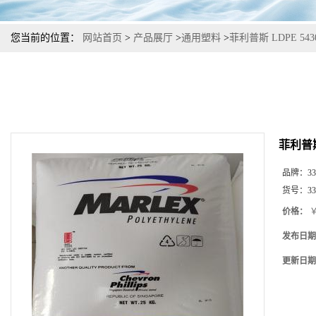
您当前的位置：
网站首页
>
产品展厅
>
通用塑料
>
菲利普斯 LDPE 5
菲利普斯
品牌：
33
货号：
33
价格：
￥
发布日期
更新日期