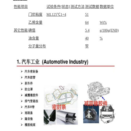
性能项目
试验条件[状态]
测试方法
测试数据
数据单位
门尼粘度
ML125℃1+4
51
乙烯含量
64
Wt%
其它性能
碘值
5.4
g/100g(ENB)
油含量
40
%
分子量分布
窄