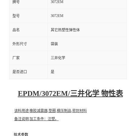
3072EM
牌号
3072EM
型号
品名
其它热塑性弹性体
外形尺寸
袋装
厂家
三井化学
是否进口
是
EPDM/3072EM/三井化学 物性表
该料用途
橡胶减震器,垫圈,模压制品,密封材料
备注说明
加工条件：注塑。
技术参数