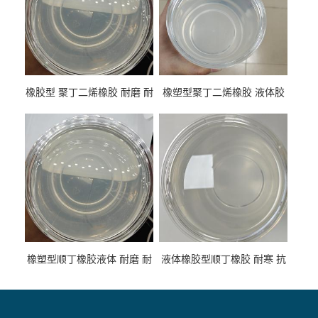
橡胶型 聚丁二烯橡胶 耐磨 耐
橡塑型聚丁二烯橡胶 液体胶
低温 高回弹 用于轮胎 鞋材改
高流动 抗老化 橡胶制品改性
性
专用
橡塑型顺丁橡胶液体 耐磨 耐
液体橡胶型顺丁橡胶 耐寒 抗
寒 耐老化 鞋材橡胶制品专用
冲 低分子 流动性好 塑料改性
增韧用