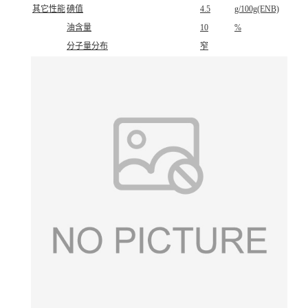
其它性能
碘值
4.5
g/100g(ENB)
油含量
10
%
分子量分布
窄