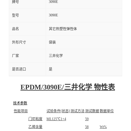
3090E
牌号
3090E
型号
品名
其它热塑性弹性体
外形尺寸
袋装
厂家
三井化学
是否进口
是
EPDM/3090E/三井化学 物性表
技术参数
性能项目
试验条件[状态]
测试方法
测试数据
数据单位
门尼粘度
ML125℃1+4
59
乙烯含量
58
Wt%