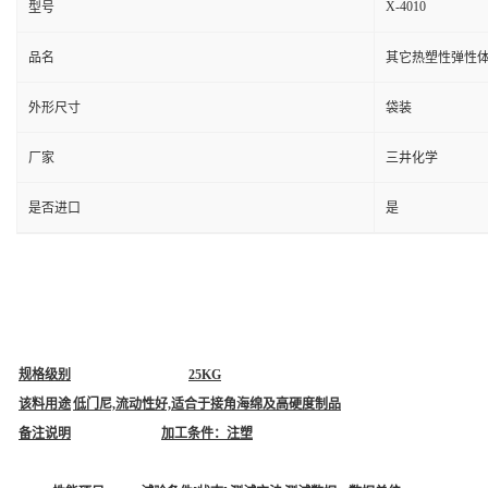
X-4010
型号
品名
其它热塑性弹性
外形尺寸
袋装
厂家
三井化学
是否进口
是
规格级别
25KG
该料用途
低门尼,流动性好,适合于接角海绵及高硬度制品
备注说明
加工条件：注塑