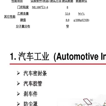
性能项目
试验条件[状态]
测试方法
测试数据
数据单位
门尼粘度
ML100℃1+4
8
乙烯含量
52.6
Wt%
其它性能
碘值
8.0
g/100g(ENB)
分子量分布
窄