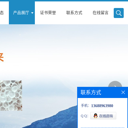
态
产品展厅
证书荣誉
联系方式
在线留言
联系方式
手机：
13688963980
Q Q：