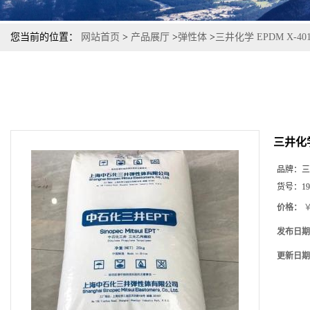
您当前的位置：
网站首页
>
产品展厅
>
弹性体
>
三井化学 EPDM X-4
三井化学
品牌：
三
货号：
19
价格：
￥
发布日期
更新日期