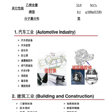
乙烯含量
53.9
Wt%
其它性能
碘值
8.1
g/100g(ENB)
分子量分布
宽