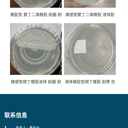
橡胶型 聚丁二烯橡胶 耐磨 耐
橡塑型聚丁二烯橡胶 液体胶
低温 高回弹 用于轮胎 鞋材改
高流动 抗老化 橡胶制品改性
性
专用
橡塑型顺丁橡胶液体 耐磨 耐
液体橡胶型顺丁橡胶 耐寒 抗
寒 耐老化 鞋材橡胶制品专用
冲 低分子 流动性好 塑料改性
增韧用
联系信息