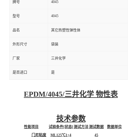
4045
牌号
4045
型号
品名
其它热塑性弹性体
外形尺寸
袋装
厂家
三井化学
是否进口
是
EPDM/4045/三井化学 物性表
技术参数
性能项目
试验条件[状态]
测试方法
测试数据
数据单位
门尼粘度
ML125℃1+4
45