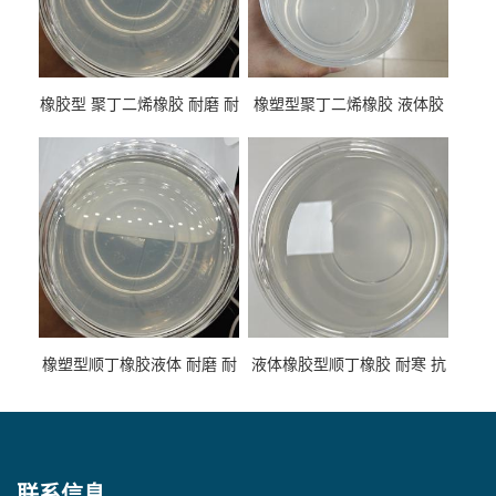
橡胶型 聚丁二烯橡胶 耐磨 耐
橡塑型聚丁二烯橡胶 液体胶
低温 高回弹 用于轮胎 鞋材改
高流动 抗老化 橡胶制品改性
性
专用
橡塑型顺丁橡胶液体 耐磨 耐
液体橡胶型顺丁橡胶 耐寒 抗
寒 耐老化 鞋材橡胶制品专用
冲 低分子 流动性好 塑料改性
增韧用
联系信息