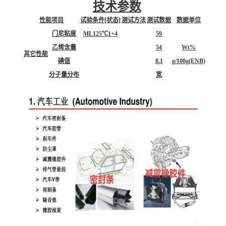
技术参数
性能项目
试验条件[状态]
测试方法
测试数据
数据单位
门尼粘度
ML125℃1+4
59
乙烯含量
54
Wt%
其它性能
碘值
8.1
g/100g(ENB)
分子量分布
宽