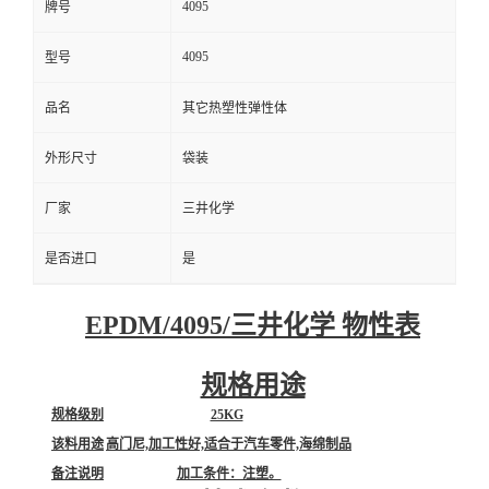
4095
牌号
4095
型号
品名
其它热塑性弹性体
外形尺寸
袋装
厂家
三井化学
是否进口
是
EPDM/4095/三井化学 物性表
规格用途
规格级别
25KG
该料用途
高门尼,加工性好,适合于汽车零件,海绵制品
备注说明
加工条件：注塑。