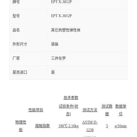
EPT X-3012P
牌号
EPT X-3012P
型号
品名
其它热塑性弹性体
外形尺寸
袋装
厂家
三井化学
是否进口
是
技术参数
试验条件[状
测试数
数据单
性能项目
测试方法
态]
据
位
物理性
ASTM D-
熔融指数
190℃,2.16kg
5
g/10min
能
1238