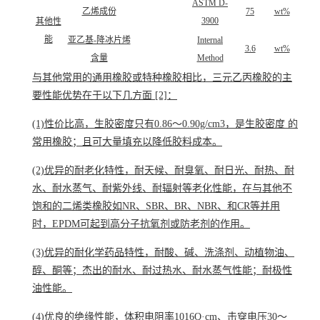
ASTM D-
乙烯成份
75
wt%
3900
其他性
能
亚乙基-降冰片烯
Internal
3.6
wt%
含量
Method
与其他常用的通用橡胶或特种橡胶相比，三元乙丙橡胶的主
要性能优势在于以下几方面
[2]
：
(1)性价比高，生胶密度只有0.86～0.90g/cm
3
，是生胶密度 的
常用橡胶；且可大量填充以降低胶料成本。
(2)优异的耐老化特性，耐天候、耐臭氧、耐日光、耐热、耐
水、耐水蒸气、耐紫外线、耐辐射等老化性能，在与其他不
饱和的二烯类橡胶如NR、SBR、BR、NBR、和CR等并用
时，EPDM可起到高分子抗氧剂或防老剂的作用。
(3)优异的耐化学药品特性，耐酸、碱、洗涤剂、动植物油、
醇、酮等；杰出的耐水、耐过热水、耐水蒸气性能；耐极性
油性能。
(4)优良的绝缘性能，体积电阻率1016Q·cm、击穿电压30～