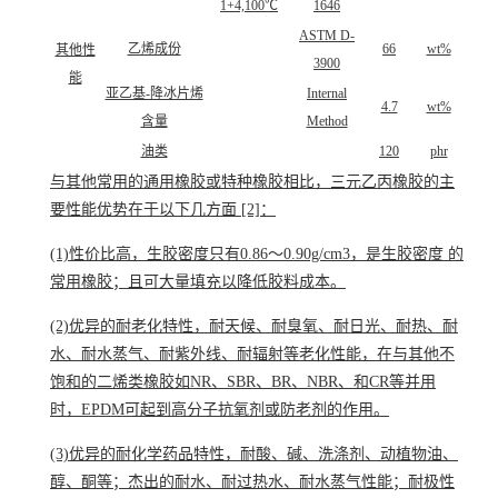
1+4,100℃
1646
ASTM D-
乙烯成份
66
wt%
其他性
3900
能
亚乙基-降冰片烯
Internal
4.7
wt%
含量
Method
油类
120
phr
与其他常用的通用橡胶或特种橡胶相比，三元乙丙橡胶的主
要性能优势在于以下几方面
[2]
：
(1)性价比高，生胶密度只有0.86～0.90g/cm
3
，是生胶密度 的
常用橡胶；且可大量填充以降低胶料成本。
(2)优异的耐老化特性，耐天候、耐臭氧、耐日光、耐热、耐
水、耐水蒸气、耐紫外线、耐辐射等老化性能，在与其他不
饱和的二烯类橡胶如NR、SBR、BR、NBR、和CR等并用
时，EPDM可起到高分子抗氧剂或防老剂的作用。
(3)优异的耐化学药品特性，耐酸、碱、洗涤剂、动植物油、
醇、酮等；杰出的耐水、耐过热水、耐水蒸气性能；耐极性