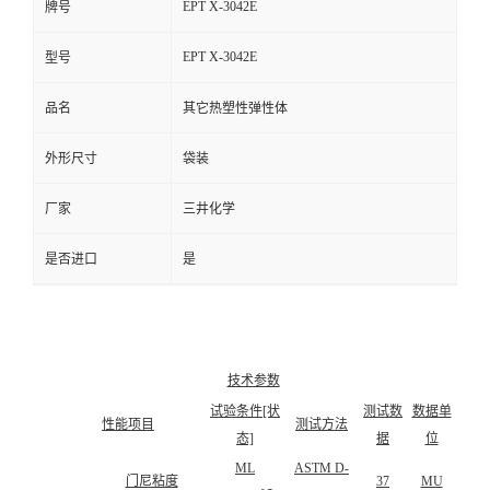
EPT X-3042E
牌号
EPT X-3042E
型号
品名
其它热塑性弹性体
外形尺寸
袋装
厂家
三井化学
是否进口
是
技术参数
试验条件[状
测试数
数据单
性能项目
测试方法
态]
据
位
ML
ASTM D-
门尼粘度
37
MU