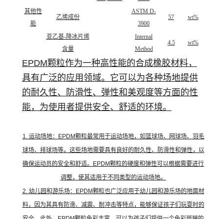
其他性
ASTM D-
乙烯成份
57
wt%
能
3900
亚乙基-降冰片烯
Internal
4.5
wt%
含量
Method
EPDM颗粒作为一种高性能的合成橡胶材料，
具有广泛的应用领域。它可以为各种场地提供
的耐久性、防滑性、弹性和美观度等方面的性
能，为使用者提供安全、舒适的环境。
1. 运动场地：EPDM颗粒最常用于运动场地，如篮球场、网球场、羽毛
球场、排球场等。这些场地需要具有良好的耐久性、防滑性和弹性，以
确保运动员的安全和舒适。EPDM颗粒的硬度和弹性可以根据需要进行
调整，使其适用于不同类型的运动场地。
2. 幼儿园和游乐场：EPDM颗粒也广泛应用于幼儿园和游乐场的地面材
料，因为其具有防滑、减震、耐冲击等特点，能够保证孩子们玩耍时的
安全。此外，EPDM颗粒色彩丰富，可以为孩子们提供一个色彩斑斓的