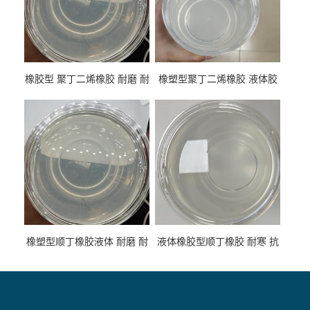
橡胶型 聚丁二烯橡胶 耐磨 耐
橡塑型聚丁二烯橡胶 液体胶
低温 高回弹 用于轮胎 鞋材改
高流动 抗老化 橡胶制品改性
性
专用
橡塑型顺丁橡胶液体 耐磨 耐
液体橡胶型顺丁橡胶 耐寒 抗
寒 耐老化 鞋材橡胶制品专用
冲 低分子 流动性好 塑料改性
增韧用