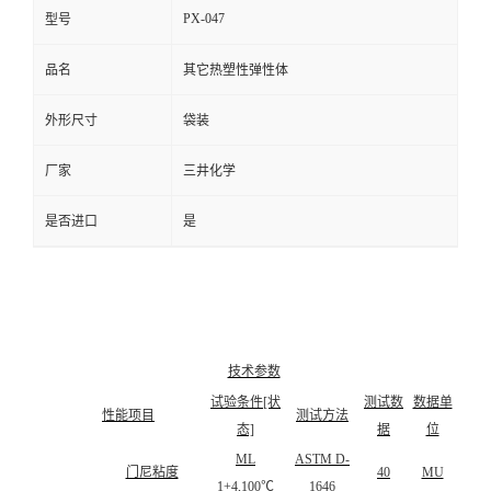
PX-047
型号
品名
其它热塑性弹性体
外形尺寸
袋装
厂家
三井化学
是否进口
是
技术参数
试验条件[状
测试数
数据单
性能项目
测试方法
态]
据
位
ML
ASTM D-
门尼粘度
40
MU
1+4,100℃
1646