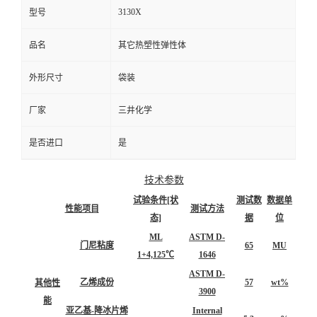
3130X
型号
品名
其它热塑性弹性体
外形尺寸
袋装
厂家
三井化学
是否进口
是
技术参数
试验条件[状
测试数
数据单
性能项目
测试方法
态]
据
位
ML
ASTM D-
门尼粘度
65
MU
1+4,125℃
1646
ASTM D-
乙烯成份
57
wt%
其他性
3900
能
亚乙基-降冰片烯
Internal