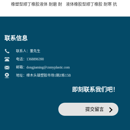
橡塑型顺丁橡胶液体 耐磨 耐
液体橡胶型顺丁橡胶 耐寒 抗
寒 耐老化 鞋材橡胶制品专用
冲 低分子 流动性好 塑料改性
增韧用
联系信息
联系人：董先生
电话：1368896390
邮箱：
dongjiaming@cnmyplastic.com
地址：樟木头镇塑胶市场1期Z栋15B
即刻联系我们吧！
提交留言