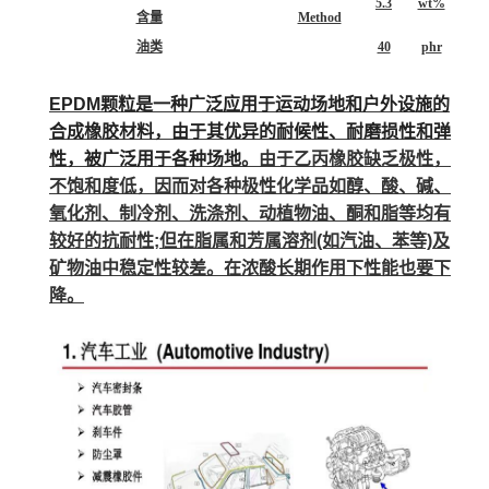
5.3
wt%
含量
Method
油类
40
phr
EPDM颗粒是一种广泛应用于运动场地和户外设施的
合成橡胶材料，由于其优异的耐候性、耐磨损性和弹
性，被广泛用于各种场地。
由于乙丙橡胶缺乏极性，
不饱和度低，因而对各种极性化学品如醇、酸、碱、
氧化剂、制冷剂、洗涤剂、动植物油、酮和脂等均有
较好的抗耐性;但在脂属和芳属溶剂(如汽油、苯等)及
矿物油中稳定性较差。在浓酸长期作用下性能也要下
降。