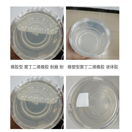
橡胶型 聚丁二烯橡胶 耐磨 耐
橡塑型聚丁二烯橡胶 液体胶
低温 高回弹 用于轮胎 鞋材改
高流动 抗老化 橡胶制品改性
性
专用