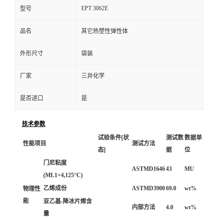
EPT 3062E
型号
品名
其它热塑性弹性体
外形尺寸
袋装
厂家
三井化学
是否进口
是
技术参数
试验条件[状
测试数
数据单
性能项目
测试方法
态]
据
位
门尼粘度
ASTMD1646
43
MU
(ML1+4,125°C)
乙烯成份
ASTMD3900
69.0
wt%
物理性
能
亚乙基-降冰片烯含
内部方法
4.0
wt%
量