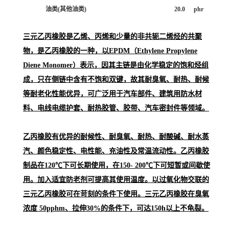
油类(其他油类)
20.0
phr
三元乙丙橡胶是乙烯、丙烯和少量的非共轭二烯烃的共聚
物，是乙丙橡胶的一种，以EPDM（Ethylene Propylene
Diene Monomer）表示，因其主链是由化学稳定的饱和烃组
成，只在侧链中含有不饱和双键，故其耐臭氧、耐热、耐候
等耐老化性能优异，可广泛用于汽车部件、建筑用防水材
料、电线电缆护套、耐热胶管、胶带、汽车密封件等领域。
乙丙橡胶有优异的耐候性、耐臭氧、耐热、耐酸碱、耐水蒸
汽、颜色稳定性、电性能、充油性及常温流动性。乙丙橡胶
制品在120℃下可长期使用，在150- 200℃下可短暂或间歇使
用。加入适宜防老剂可提高其使用温度。以过氧化物交联的
三元乙丙橡胶可在苛刻的条件下使用。三元乙丙橡胶在臭氧
浓度 50pphm、拉伸30%的条件下，可达150h以上不龟裂。