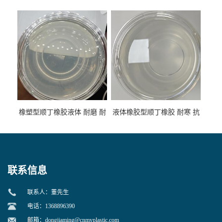
低温 高回弹 用于轮胎 鞋材改
高流动 抗老化 橡胶制品改性
性
专用
橡塑型顺丁橡胶液体 耐磨 耐
液体橡胶型顺丁橡胶 耐寒 抗
寒 耐老化 鞋材橡胶制品专用
冲 低分子 流动性好 塑料改性
增韧用
联系信息
联系人：董先生
电话：1368896390
邮箱：
dongjiaming@cnmyplastic.com