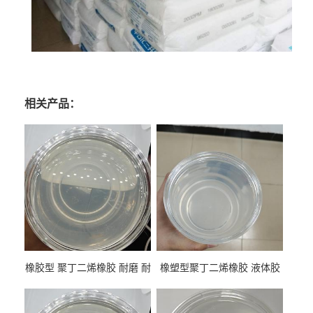
相关产品：
橡胶型 聚丁二烯橡胶 耐磨 耐
橡塑型聚丁二烯橡胶 液体胶
低温 高回弹 用于轮胎 鞋材改
高流动 抗老化 橡胶制品改性
性
专用