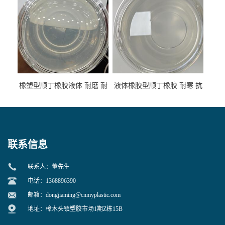
橡塑型顺丁橡胶液体 耐磨 耐
液体橡胶型顺丁橡胶 耐寒 抗
寒 耐老化 鞋材橡胶制品专用
冲 低分子 流动性好 塑料改性
增韧用
联系信息
联系人：董先生
电话：1368896390
邮箱：
dongjiaming@cnmyplastic.com
地址：樟木头镇塑胶市场1期Z栋15B