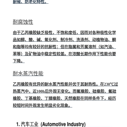
耐候、防老化特性。
耐腐蚀性
由于乙丙橡胶缺乏极性，不饱和度低，因而对各种极性化学
品如醇、酸、碱、
氧化剂
、制冷剂、洗涤剂、动植物油、酮
和脂等均有较好的抗耐性；但在脂属和芳属
溶剂
（如汽油、
苯等）及矿物油中稳定性较差。在浓酸长期作用下性能也要
下降。
耐水蒸汽性能
乙丙橡胶有优异的耐水蒸汽性能并优于其耐热性。在230℃过
热蒸汽中，近100h后外观无变化。而
氟橡胶
、硅橡胶、
氟硅
橡胶
、
丁基橡胶
、
丁腈橡胶
、天然橡胶在同样条件下，经历
较短时间外观发生明显劣化现象。