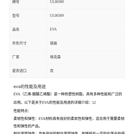
UL00309
牌号
UL00309
型号
EVA
品名
外形尺寸
袋装
厂家
埃克森
是否进口
否
eva的性能及用途
EVA
（乙烯-醋酸乙烯酯）是一种热塑性树脂，具有多种性能和广泛的
应用。以下是关于EVA的性能及用途的详细介绍：
1
2
性能特点
：
柔韧性和弹性
：EVA材料具有良好的柔软性和弹性，适合用于需要柔韧
性和弹性的产品。
耐化学腐蚀性
：具有良好的耐化学腐蚀性，能够抵抗一定的化学品的侵