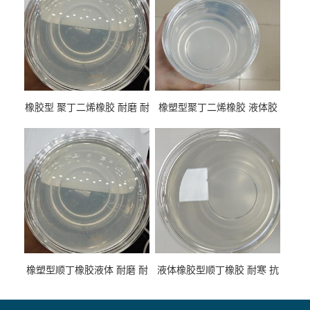
橡胶型 聚丁二烯橡胶 耐磨 耐
橡塑型聚丁二烯橡胶 液体胶
低温 高回弹 用于轮胎 鞋材改
高流动 抗老化 橡胶制品改性
性
专用
橡塑型顺丁橡胶液体 耐磨 耐
液体橡胶型顺丁橡胶 耐寒 抗
寒 耐老化 鞋材橡胶制品专用
冲 低分子 流动性好 塑料改性
增韧用