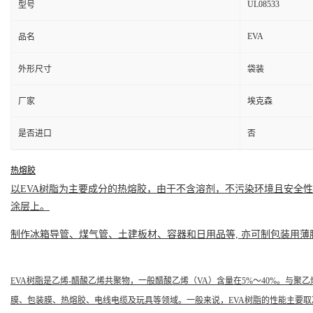
UL08533
型号
EVA
品名
外形尺寸
袋装
厂家
埃克森
是否进口
否
热熔胶
以EVA树脂为主要成分的
热熔胶
，由于不含溶剂，不污染环境且安全性
涂层
上。
制作冰箱导管、煤气管、土建
板材
、容器和日用品等, 亦可制包装用薄
EVA树脂是乙烯-醋酸乙烯共聚物，一般醋酸乙烯（VA）含量在5%～40%。与聚
膜
、
包装膜
、
热熔胶
、
电线电缆
及玩具等领域。一般来说，EVA树脂的性能主要