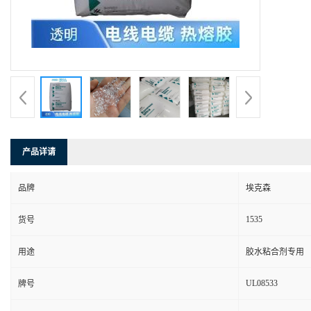
产品详请
品牌
埃克森
1535
货号
用途
胶水粘合剂专用
UL08533
牌号