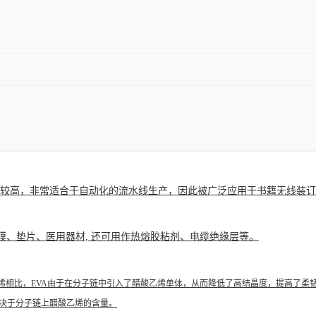
较高，非常适合于自动化的
流水线生产
，因此被广泛应用于书籍无线装订
膜、
垫片
、医用器材, 还可用作
热熔胶粘剂
、电缆
绝缘层
等。
乙烯相比，EVA由于在分子链中引入了醋酸乙烯单体，从而降低了高
结晶度
，提高了
柔
取决于分子链上醋酸乙烯的含量。