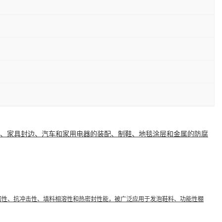
、家具
封边
、汽车和家用电器的装配、制鞋、地毯涂层和金属的
防腐
韧性
、抗冲击性、填料
相溶性
和热密封性能，被广泛应用于发泡鞋料、功能性
棚