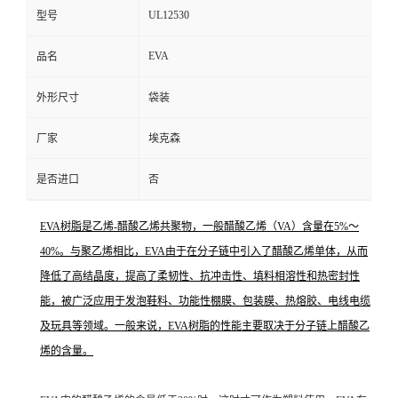
UL12530
型号
EVA
品名
外形尺寸
袋装
厂家
埃克森
是否进口
否
EVA树脂是乙烯-醋酸乙烯共聚物，一般醋酸乙烯（VA）含量在5%～
40%。与聚乙烯相比，EVA由于在分子链中引入了醋酸乙烯单体，从而
降低了高
结晶度
，提高了
柔韧性
、抗冲击性、填料
相溶性
和热密封性
能，被广泛应用于发泡鞋料、功能性
棚膜
、
包装膜
、
热熔胶
、
电线电缆
及玩具等领域。一般来说，EVA树脂的性能主要取决于分子链上醋酸乙
烯的含量。