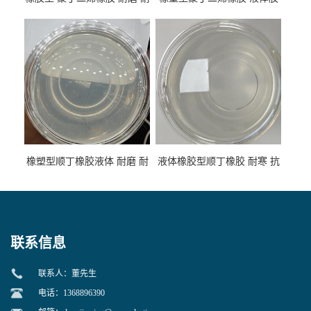
低温 高回弹 用于轮胎 鞋材改
高流动 抗老化 橡胶制品改性
性
专用
橡塑型顺丁橡胶液体 耐磨 耐
液体橡胶型顺丁橡胶 耐寒 抗
寒 耐老化 鞋材橡胶制品专用
冲 低分子 流动性好 塑料改性
增韧用
联系信息
联系人：董先生
电话：1368896390