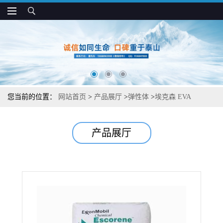
您当前的位置：
网站首页
>
产品展厅
>
弹性体
>
埃克森 EVA
UL12530 热稳定 不含开口剂 热熔胶应用
产品展厅