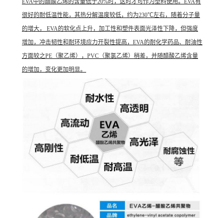
EVA中的
醋酸乙烯
的含量低于20%时，这时才可作为塑料使用。EVA有
很好的耐低温性能，其热分解温度较低，约为230℃左右，随着分子量
的增大， EVA的
软化点
上升，加工性和塑件表面光泽性下降，但强度
增加，
冲击韧性
和耐环境应力开裂性提高，EVA的耐化学药品、
耐油性
方面较之PE（
聚乙烯
），PVC（
聚氯乙烯
）稍差，并随醋酸乙烯含量
的增加，变化更加明显。