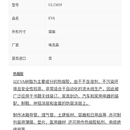
UL15019
型号
EVA
品名
外形尺寸
袋装
厂家
埃克森
是否进口
否
热熔胶
以EVA树脂为主要成分的
热熔胶
，由于不含溶剂，不污染环
境且安全性较高，非常适合于自动化的
流水线生产
，因此被
广泛应用于书籍无线装订、家具
封边
、汽车和家用电器的装
配、制鞋、地毯涂层和金属的
防腐涂层
上。
制作冰箱导管、煤气管、土建
板材
、容器和日用品等, 亦可制
包装用薄膜、
垫片
、医用器材, 还可用作
热熔胶粘剂
、电缆
绝
缘层
等。