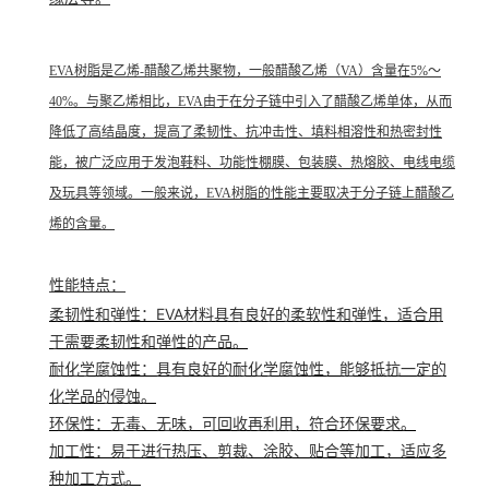
EVA树脂是乙烯-醋酸乙烯共聚物，一般醋酸乙烯（VA）含量在5%～
40%。与聚乙烯相比，EVA由于在分子链中引入了醋酸乙烯单体，从而
降低了高
结晶度
，提高了
柔韧性
、抗冲击性、填料
相溶性
和热密封性
能，被广泛应用于发泡鞋料、功能性
棚膜
、
包装膜
、
热熔胶
、
电线电缆
及玩具等领域。一般来说，EVA树脂的性能主要取决于分子链上醋酸乙
烯的含量。
性能特点
：
柔韧性和弹性
：EVA材料具有良好的柔软性和弹性，适合用
于需要柔韧性和弹性的产品。
耐化学腐蚀性
：具有良好的耐化学腐蚀性，能够抵抗一定的
化学品的侵蚀。
环保性
：无毒、无味，可回收再利用，符合环保要求。
加工性
：易于进行热压、剪裁、涂胶、贴合等加工，适应多
种加工方式。