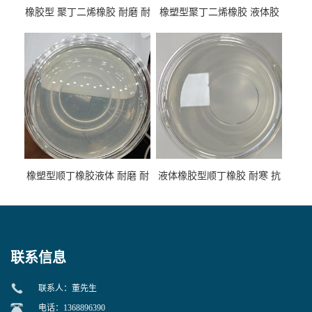
橡胶型 聚丁二烯橡胶 耐磨 耐
橡塑型聚丁二烯橡胶 液体胶
低温 高回弹 用于轮胎 鞋材改
高流动 抗老化 橡胶制品改性
性
专用
橡塑型顺丁橡胶液体 耐磨 耐
液体橡胶型顺丁橡胶 耐寒 抗
寒 耐老化 鞋材橡胶制品专用
冲 低分子 流动性好 塑料改性
增韧用
联系信息
联系人：董先生
电话：1368896390