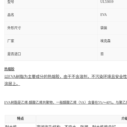
UL53019
型号
EVA
品名
外形尺寸
袋装
厂家
埃克森
是否进口
否
热熔胶
以EVA树脂为主要成分的
热熔胶
，由于不含溶剂，不污染环境且安全性
涂层
上。
EVA树脂是乙烯-醋酸乙烯共聚物，一般醋酸乙烯（VA）含量在5%～40%。与聚
特点
介