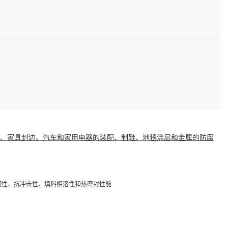
、家具
封边
、汽车和家用电器的装配、制鞋、地毯涂层和金属的
防腐
韧性
、抗冲击性、填料
相溶性
和热密封性能