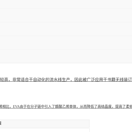
较高，非常适合于自动化的
流水线生产
，因此被广泛应用于书籍无线装订
乙烯相比，EVA由于在分子链中引入了醋酸乙烯单体，从而降低了高
结晶度
，提高了
柔
绍