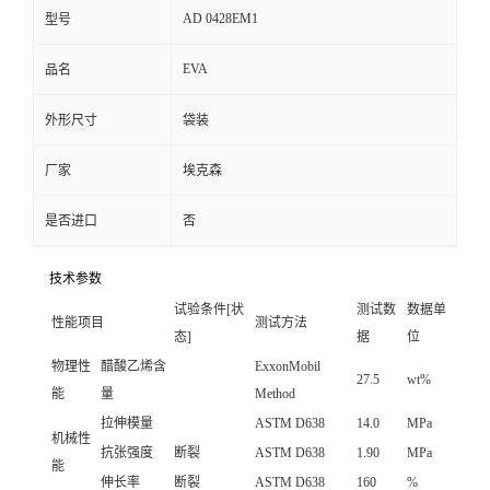
AD 0428EM1
型号
EVA
品名
外形尺寸
袋装
厂家
埃克森
是否进口
否
技术参数
试验条件[状
测试数
数据单
性能项目
测试方法
态]
据
位
物理性
醋酸乙烯含
ExxonMobil
27.5
wt%
能
量
Method
拉伸模量
ASTM D638
14.0
MPa
机械性
抗张强度
断裂
ASTM D638
1.90
MPa
能
伸长率
断裂
ASTM D638
160
%