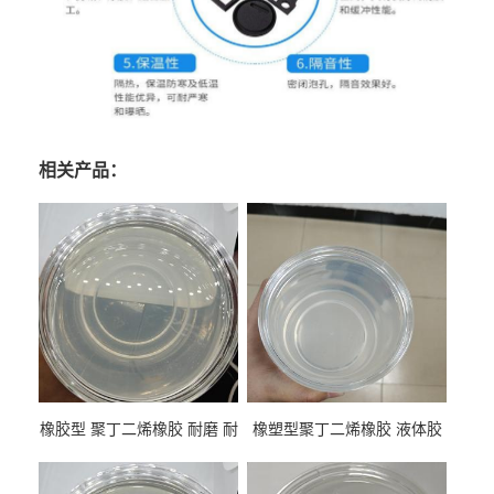
相关产品：
橡胶型 聚丁二烯橡胶 耐磨 耐
橡塑型聚丁二烯橡胶 液体胶
低温 高回弹 用于轮胎 鞋材改
高流动 抗老化 橡胶制品改性
性
专用