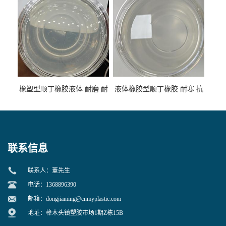
橡塑型顺丁橡胶液体 耐磨 耐
液体橡胶型顺丁橡胶 耐寒 抗
寒 耐老化 鞋材橡胶制品专用
冲 低分子 流动性好 塑料改性
增韧用
联系信息
联系人：董先生
电话：1368896390
邮箱：
dongjiaming@cnmyplastic.com
地址：樟木头镇塑胶市场1期Z栋15B