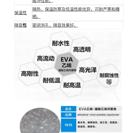
缓冲性能。
隔热
，保温防寒及低温性能优异，可耐严寒和曝
保温性
晒。
隔音
性
密闭泡孔，隔音效果好。