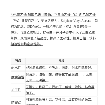
EVA是乙烯-醋酸乙烯共聚物，它是由乙烯（E）和乙酸乙烯
（VA）共聚而制得，英文名称为：Ethylene Vinyl Acetate，简
称为EVA，或E/VAC。一般乙酸乙烯（VA）含量在5%～
40%。与聚乙烯相比，EVA由于在分子链中引入了乙酸乙烯
单体，从而降低了结晶度，提高了柔韧性、
抗冲击性
、填料
相溶性和热密封性能。
特点
介绍
耐水性
密闭泡孔结构、不吸水、防潮、耐水性能良好。
耐海水、油脂、酸、碱等化学品腐蚀， 、无毒、
耐腐蚀性
无味、无污染。
无接头，且易于进行热压、剪裁、涂胶、贴合等
加工性
加工。
回弹性
和抗张力高，韧性高，具有良好的防震、
防震动