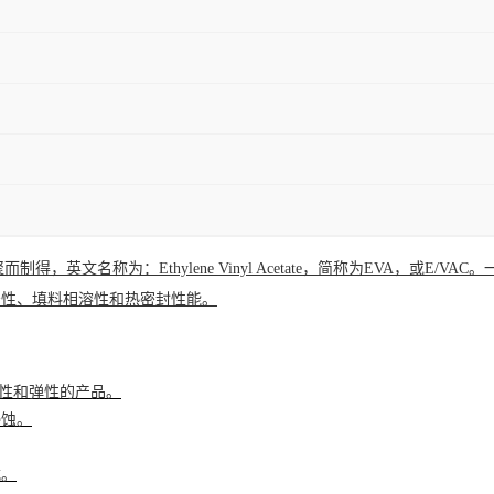
英文名称为：Ethylene Vinyl Acetate，简称为EVA，或E/
击性
、填料相溶性和热密封性能。
韧性和弹性的产品。
侵蚀。
式。