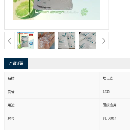
产品详请
品牌
埃克森
1535
货号
用途
薄膜应用
FL 00014
牌号