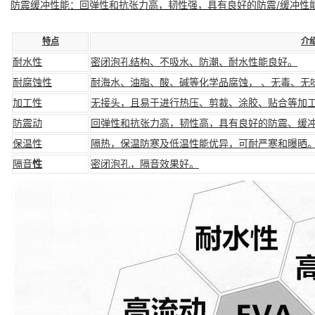
防震缓冲性能
：回弹性和抗张力高，韧性强，具有良好的防震/缓冲性
特点
介
耐水性
密闭泡孔结构、不吸水、防潮、耐水性能良好。
耐腐蚀性
耐海水、油脂、酸、碱等化学品腐蚀， 、无毒、无
加工性
无接头，且易于进行热压、剪裁、涂胶、贴合等加
防震动
回弹性
和抗张力高，韧性高，具有良好的防震、缓
保温性
隔热
，保温防寒及低温性能优异，可耐严寒和曝晒
隔音
性
密闭泡孔，隔音效果好。