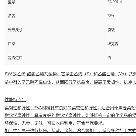
FL 00014
型号
EVA
品名
外形尺寸
袋装
厂家
埃克森
是否进口
否
EVA是乙烯-醋酸乙烯共聚物，它是由乙烯（E）和乙酸乙烯（VA）共聚而制得，
链中引入了乙酸乙烯单体，从而降低了结晶度，提高了柔韧性、
抗冲
性能特点
：
柔韧性和弹性
：EVA材料具有良好的柔软性和弹性，适合用于需要柔
耐化学腐蚀性
：具有良好的耐化学腐蚀性，能够抵抗一定的化学品的
环保性
：无毒、无味，可回收再利用，符合环保要求。
加工性
：易于进行热压、剪裁、涂胶、贴合等加工，适应多种加工方