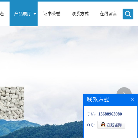
态
产品展厅
证书荣誉
联系方式
在线留言
联系方式
手机：
13688963980
Q Q：