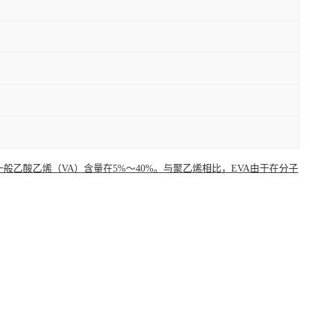
VAC。一般乙酸乙烯（VA）含量在5%～40%。与聚乙烯相比，EVA由于在分子