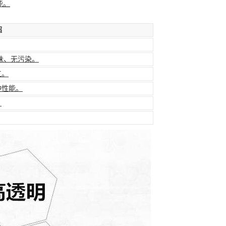
能。
绍
味、无污染。
工。
冲性能。
。