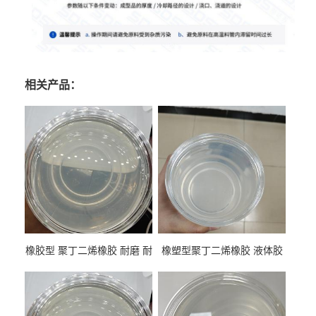
相关产品：
橡胶型 聚丁二烯橡胶 耐磨 耐
橡塑型聚丁二烯橡胶 液体胶
低温 高回弹 用于轮胎 鞋材改
高流动 抗老化 橡胶制品改性
性
专用