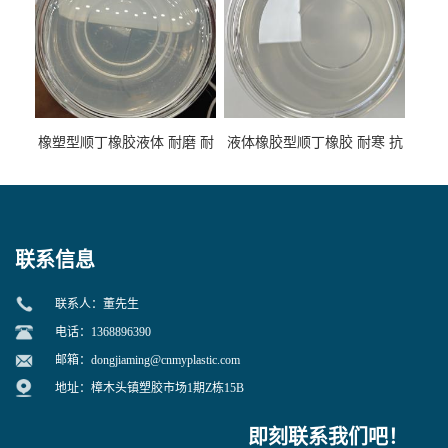
橡塑型顺丁橡胶液体 耐磨 耐
液体橡胶型顺丁橡胶 耐寒 抗
寒 耐老化 鞋材橡胶制品专用
冲 低分子 流动性好 塑料改性
增韧用
联系信息
联系人：董先生
电话：1368896390
邮箱：
dongjiaming@cnmyplastic.com
地址：樟木头镇塑胶市场1期Z栋15B
即刻联系我们吧！