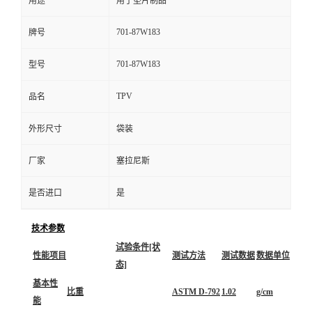
用途
用于垫片制品
701-87W183
牌号
701-87W183
型号
TPV
品名
外形尺寸
袋装
厂家
塞拉尼斯
是否进口
是
技术参数
试验条件[状
性能项目
测试方法
测试数据
数据单位
态]
基本性
比重
ASTM D-792
1.02
g/cm
能