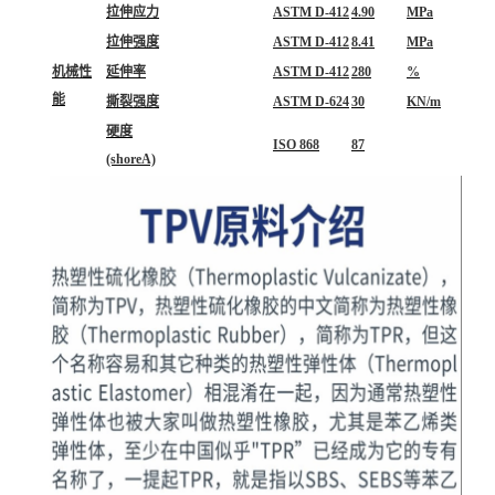
拉伸应力
ASTM D-412
4.90
MPa
拉伸强度
ASTM D-412
8.41
MPa
机械性
延伸率
ASTM D-412
280
%
能
撕裂强度
ASTM D-624
30
KN/m
硬度
ISO 868
87
(shoreA)