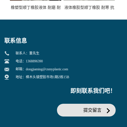
橡塑型顺丁橡胶液体 耐磨 耐
液体橡胶型顺丁橡胶 耐寒 抗
寒 耐老化 鞋材橡胶制品专用
冲 低分子 流动性好 塑料改性
增韧用
联系信息
联系人：董先生
电话：1368896390
邮箱：
dongjiaming@cnmyplastic.com
地址：樟木头镇塑胶市场1期Z栋15B
即刻联系我们吧！
提交留言