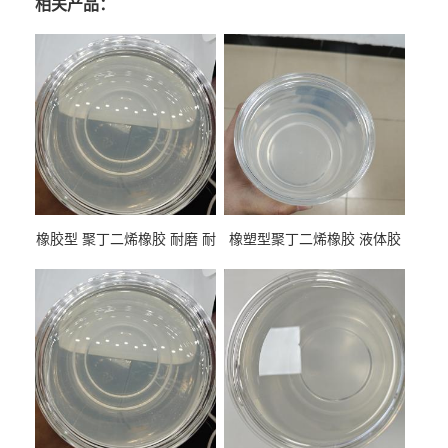
相关产品：
橡胶型 聚丁二烯橡胶 耐磨 耐
橡塑型聚丁二烯橡胶 液体胶
低温 高回弹 用于轮胎 鞋材改
高流动 抗老化 橡胶制品改性
性
专用