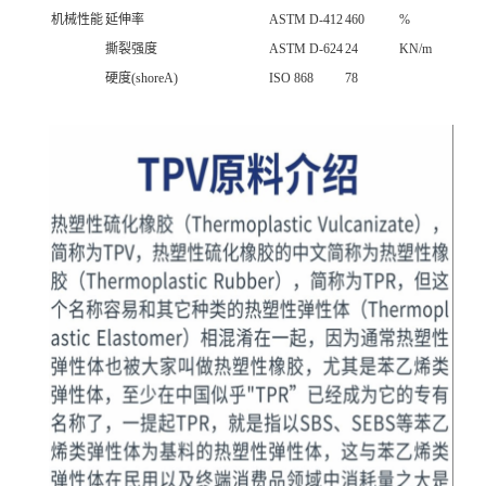
机械性能
延伸率
ASTM D-412
460
%
撕裂强度
ASTM D-624
24
KN/m
硬度(shoreA)
ISO 868
78