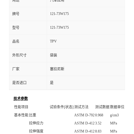
用途
汽车应用
121-73W175
牌号
121-73W175
型号
TPV
品名
外形尺寸
袋装
厂家
塞拉尼斯
是否进口
是
技术参数
性能项目
试验条件[状态]
测试方法
测试数据
数据单位
基本性能
比重
ASTM D-792
0.968
g/cm3
拉伸应力
ASTM D-412
3.52
MPa
拉伸强度
ASTM D-412
8.83
MPa