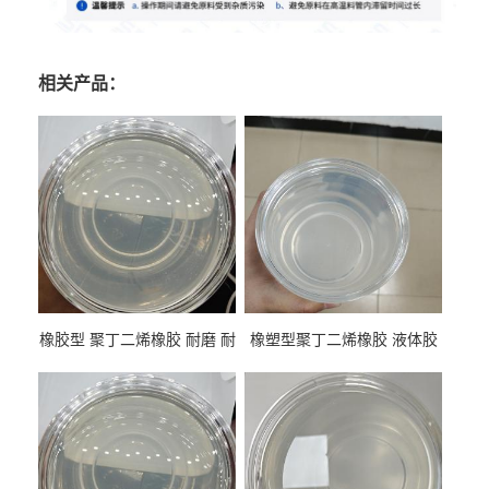
相关产品：
橡胶型 聚丁二烯橡胶 耐磨 耐
橡塑型聚丁二烯橡胶 液体胶
低温 高回弹 用于轮胎 鞋材改
高流动 抗老化 橡胶制品改性
性
专用