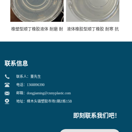
橡塑型顺丁橡胶液体 耐磨 耐
液体橡胶型顺丁橡胶 耐寒 抗
寒 耐老化 鞋材橡胶制品专用
冲 低分子 流动性好 塑料改性
增韧用
联系信息
联系人：董先生
电话：1368896390
邮箱：
dongjiaming@cnmyplastic.com
地址：樟木头镇塑胶市场1期Z栋15B
即刻联系我们吧！