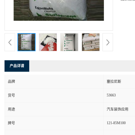
产品详请
品牌
塞拉尼斯
53663
货号
用途
汽车装饰应用
121-85M100
牌号