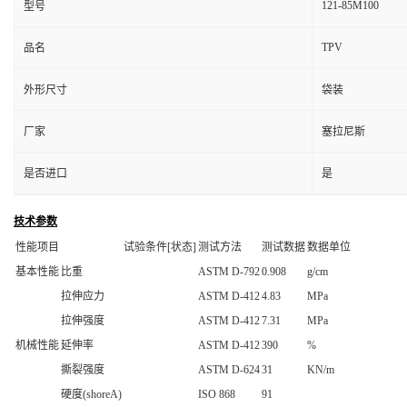
121-85M100
型号
TPV
品名
外形尺寸
袋装
厂家
塞拉尼斯
是否进口
是
技术参数
性能项目
试验条件[状态]
测试方法
测试数据
数据单位
基本性能
比重
ASTM D-792
0.908
g/cm
拉伸应力
ASTM D-412
4.83
MPa
拉伸强度
ASTM D-412
7.31
MPa
机械性能
延伸率
ASTM D-412
390
%
撕裂强度
ASTM D-624
31
KN/m
硬度(shoreA)
ISO 868
91