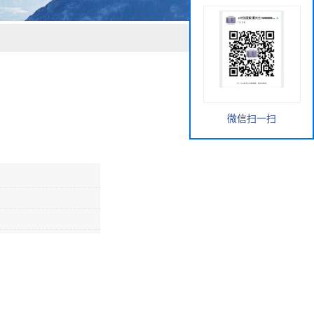
微信扫一扫