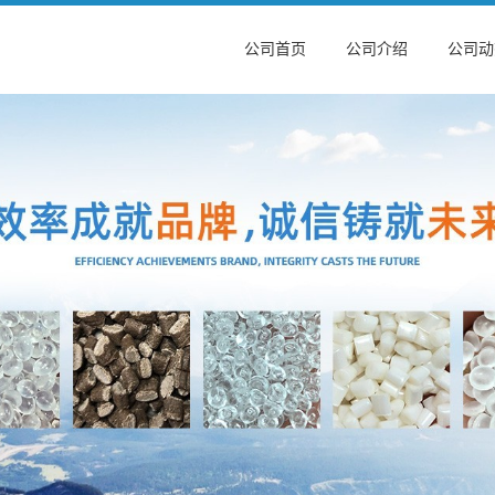
公司首页
公司介绍
公司动