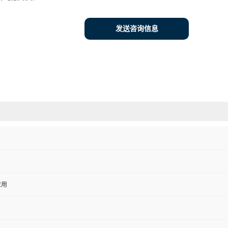
发送咨询信息
应用