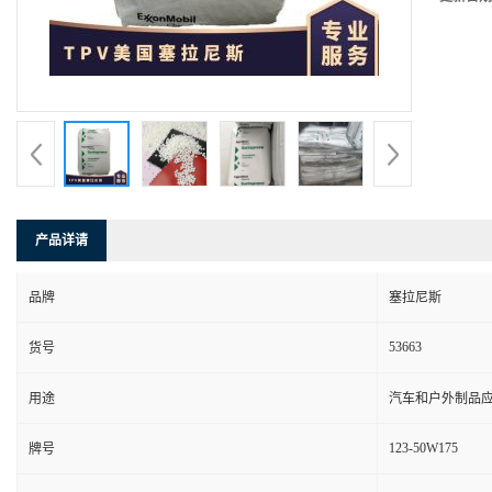
产品详请
品牌
塞拉尼斯
53663
货号
用途
汽车和户外制品
123-50W175
牌号