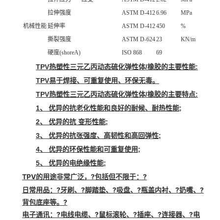
拉伸强度
ASTM D-412
6.96
MPa
机械性能
延伸率
ASTM D-412
450
%
撕裂强度
ASTM D-624
23
KN/m
硬度(shoreA)
ISO 868
69
TPV热塑性三元乙丙动态硫化弹性体/橡胶的主要性能:
TPV易于焊接、可重复使用、环保无毒。
TPV热塑性三元乙丙动态硫化弹性体/橡胶的主要特点:
1、 优异的抗老化性能和良好的耐候、耐热性能;
2、 优异的抗 变形性能;
3、 优异的抗张强度、高韧性和高回弹性;
4、 优异的环保性能和可重复使用;
5、 优异的电绝缘性能;
TPV的用途
非常广泛，?包括但不限于：?
日常用品
：?牙刷、?脚踏垫、?吸盘、?瓶盖内衬、?奶嘴、?
背包底座等。?
电子通讯
：?电线电缆、?鼠标滚轮、?插座、?连接器、?电