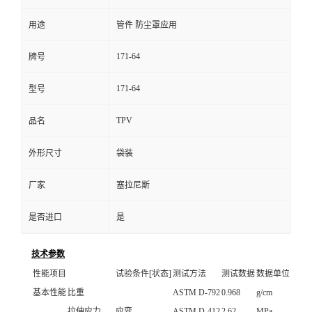
用途
管件 防尘罩应用
171-64
牌号
171-64
型号
TPV
品名
外形尺寸
袋装
厂家
塞拉尼斯
是否进口
是
技术参数
性能项目
试验条件[状态]
测试方法
测试数据
数据单位
基本性能
比重
ASTM D-792
0.968
g/cm
拉伸应力
应变
ASTM D-412
2.62
MPa