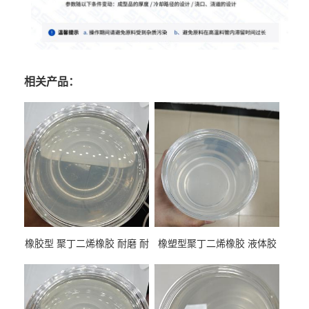
相关产品：
橡胶型 聚丁二烯橡胶 耐磨 耐
橡塑型聚丁二烯橡胶 液体胶
低温 高回弹 用于轮胎 鞋材改
高流动 抗老化 橡胶制品改性
性
专用