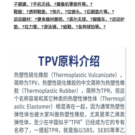
子摁键、?手机天线、?摄像机零部件等。?
鞋服
：?透明鞋垫、?饰片、?拉链头、?后跟垫片等。?
运动器材
：?健身器材握把、?高尔夫球、?脚踏车、?运动护
垫、?拉力管、?游泳镜、?蛙鞋、?各种球拍等。?