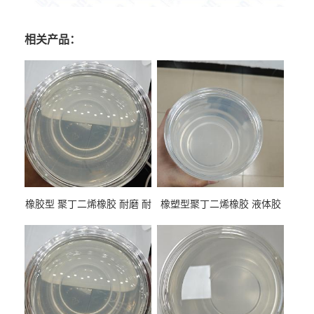
相关产品：
橡胶型 聚丁二烯橡胶 耐磨 耐
橡塑型聚丁二烯橡胶 液体胶
低温 高回弹 用于轮胎 鞋材改
高流动 抗老化 橡胶制品改性
性
专用