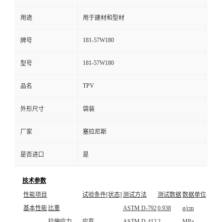
用途
用于建材和型材
181-57W180
牌号
181-57W180
型号
TPV
品名
外形尺寸
袋装
厂家
塞拉尼斯
是否进口
是
技术参数
性能项目
试验条件[状态]
测试方法
测试数据
数据单位
基本性能
比重
ASTM D-792
0.938
g/cm
拉伸应力
应变
ASTM D-412
2
MPa