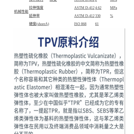
拉伸强度
ASTM D-412
4.62
MPa
机械性能
延伸率
ASTM D-412
330
%
硬度(shoreA)
ISO 868
61