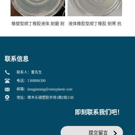
橡塑型顺丁橡胶液体 耐磨 耐
液体橡胶型顺丁橡胶 耐寒 抗
寒 耐老化 鞋材橡胶制品专用
冲 低分子 流动性好 塑料改性
增韧用
联系信息
联系人：董先生
电话：1368896390
邮箱：
dongjiaming@cnmyplastic.com
地址：樟木头镇塑胶市场1期Z栋15B
即刻联系我们吧！
提交留言