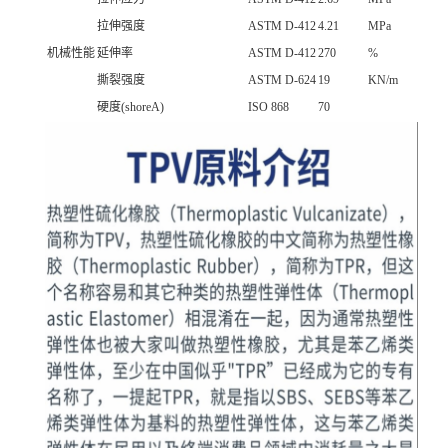
拉伸强度
ASTM D-412
4.21
MPa
机械性能
延伸率
ASTM D-412
270
%
撕裂强度
ASTM D-624
19
KN/m
硬度(shoreA)
ISO 868
70