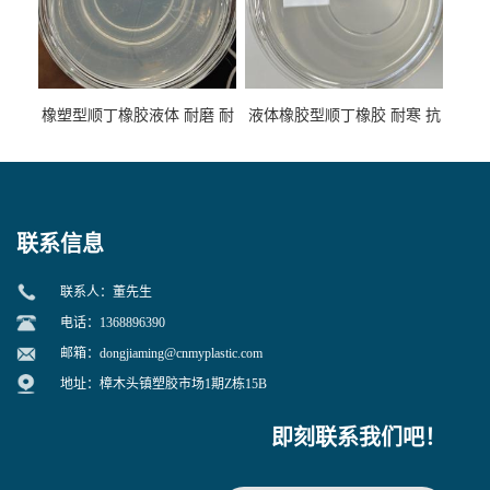
橡塑型顺丁橡胶液体 耐磨 耐
液体橡胶型顺丁橡胶 耐寒 抗
寒 耐老化 鞋材橡胶制品专用
冲 低分子 流动性好 塑料改性
增韧用
联系信息
联系人：董先生
电话：1368896390
邮箱：
dongjiaming@cnmyplastic.com
地址：樟木头镇塑胶市场1期Z栋15B
即刻联系我们吧！