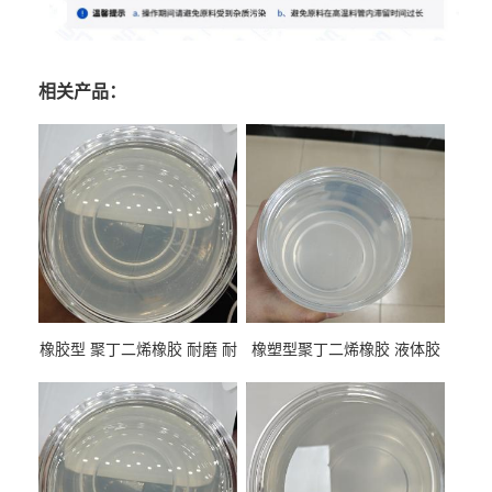
相关产品：
橡胶型 聚丁二烯橡胶 耐磨 耐
橡塑型聚丁二烯橡胶 液体胶
低温 高回弹 用于轮胎 鞋材改
高流动 抗老化 橡胶制品改性
性
专用