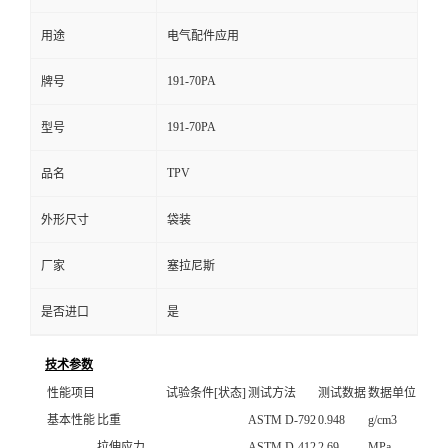
用途
电气配件应用
191-70PA
牌号
191-70PA
型号
TPV
品名
外形尺寸
袋装
厂家
塞拉尼斯
是否进口
是
技术参数
性能项目
试验条件[状态]
测试方法
测试数据
数据单位
基本性能
比重
ASTM D-792
0.948
g/cm3
拉伸应力
ASTM D-412
2.69
MPa