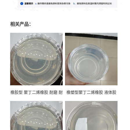
相关产品：
橡胶型 聚丁二烯橡胶 耐磨 耐
橡塑型聚丁二烯橡胶 液体胶
低温 高回弹 用于轮胎 鞋材改
高流动 抗老化 橡胶制品改性
性
专用