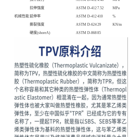
拉伸强度
ASTM D-412
7.52
MPa
机械性能
延伸率
ASTM D-412
410
%
撕裂强度
ASTM D-624
29
KN/m
硬度(shoreA)
ASTM D-868
85