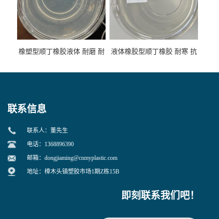
橡塑型顺丁橡胶液体 耐磨 耐
液体橡胶型顺丁橡胶 耐寒 抗
寒 耐老化 鞋材橡胶制品专用
冲 低分子 流动性好 塑料改性
增韧用
联系信息
联系人：董先生
电话：1368896390
邮箱：
dongjiaming@cnmyplastic.com
地址：樟木头镇塑胶市场1期Z栋15B
即刻联系我们吧！