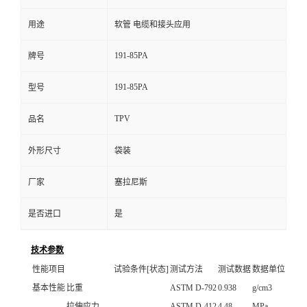
用途
软管 电缆和接头应用
191-85PA
牌号
191-85PA
型号
TPV
品名
外形尺寸
袋装
厂家
塞拉尼斯
是否进口
是
技术参数
性能项目
试验条件[状态]
测试方法
测试数据
数据单位
基本性能
比重
ASTM D-792
0.938
g/cm3
拉伸应力
ASTM D-412
4.48
MPa