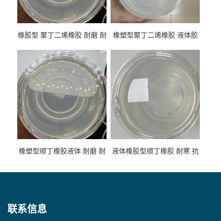
橡胶型 聚丁二烯橡胶 耐磨 耐
橡塑型聚丁二烯橡胶 液体胶
低温 高回弹 用于轮胎 鞋材改
高流动 抗老化 橡胶制品改性
性
专用
橡塑型顺丁橡胶液体 耐磨 耐
液体橡胶型顺丁橡胶 耐寒 抗
寒 耐老化 鞋材橡胶制品专用
冲 低分子 流动性好 塑料改性
增韧用
联系信息