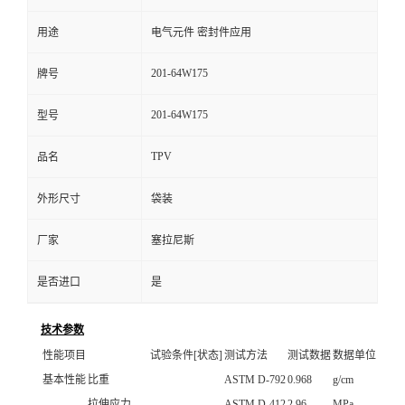
用途
电气元件 密封件应用
201-64W175
牌号
201-64W175
型号
TPV
品名
外形尺寸
袋装
厂家
塞拉尼斯
是否进口
是
技术参数
性能项目
试验条件[状态]
测试方法
测试数据
数据单位
基本性能
比重
ASTM D-792
0.968
g/cm
拉伸应力
ASTM D-412
2.96
MPa