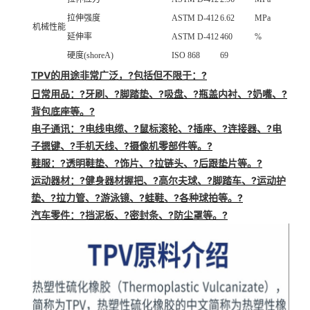
拉伸强度
ASTM D-412
6.62
MPa
机械性能
延伸率
ASTM D-412
460
%
硬度(shoreA)
ISO 868
69
TPV的用途
非常广泛，?包括但不限于：?
日常用品
：?牙刷、?脚踏垫、?吸盘、?瓶盖内衬、?奶嘴、?
背包底座等。?
电子通讯
：?电线电缆、?鼠标滚轮、?插座、?连接器、?电
子摁键、?手机天线、?摄像机零部件等。?
鞋服
：?透明鞋垫、?饰片、?拉链头、?后跟垫片等。?
运动器材
：?健身器材握把、?高尔夫球、?脚踏车、?运动护
垫、?拉力管、?游泳镜、?蛙鞋、?各种球拍等。?
汽车零件
：?挡泥板、?密封条、?防尘罩等。?